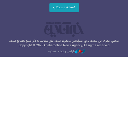
نسخه دسکتاپ
تمامی حقوق این سایت برای خبرآنلاین محفوظ است. نقل مطالب با ذکر منبع بلامانع است.
Copyright © 2025 khabaronline News Agancy, All rights reserved
طراحی و تولید: نستوه