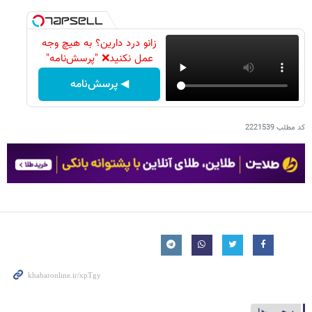
زانو درد دارین؟ به هیچ وجه
عمل نکنید❌ "پرسش‌نامه"
◀ پرسش‌نامه
کد مطلب
2221539