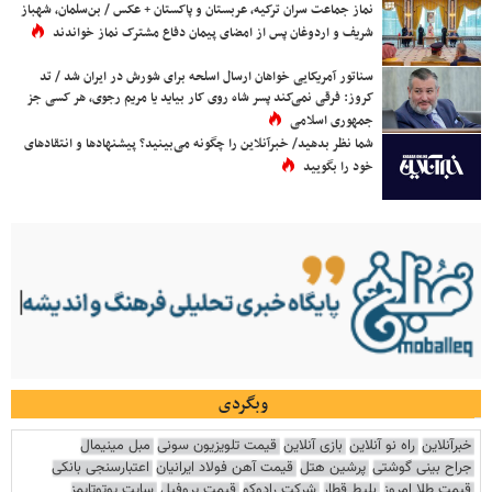
نماز جماعت سران ترکیه، عربستان و پاکستان + عکس / بن‌سلمان، شهباز
شریف و اردوغان پس از امضای پیمان دفاع مشترک نماز خواندند
سناتور آمریکایی خواهان ارسال اسلحه برای شورش در ایران شد / تد
کروز: فرقی نمی‌کند پسر شاه روی کار بیاید یا مریم رجوی، هر کسی جز
جمهوری اسلامی
شما نظر بدهید/ خبرآنلاین را چگونه می‌بینید؟ پیشنهادها و انتقادهای
خود را بگویید
وبگردی
خبرآنلاین
راه نو آنلاین
بازی آنلاین
قیمت تلویزیون سونی
مبل مینیمال
جراح بینی گوشتی
پرشین هتل
قیمت آهن فولاد ایرانیان
اعتبارسنجی بانکی
قیمت طلا امروز
بلیط قطار
شرکت رادوکو
قیمت پروفیل
سایت یوتوتایمز