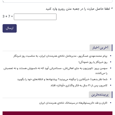
*
لطفا حاصل عبارت را در جعبه متن روبرو وارد کنید
3 + 7 =
ارسال
آخرین اخبار
پیام محمدمهدی عسگرپور، مدیرعامل خانه‌ی هنرمندان ایران، به مناسبت روز خبرنگار
روز خبرنگار یا روز خمودگی!
سوسن پرور: تلویزیون به جای اهالی‌اش، مستاجرانی آورد که نه دلسوزش هستند و نه تعصبش
را می‌کشند
شما نظر بدهید/ خبرآنلاین را چگونه می‌بینید؟ پیشنهادها و انتقادهای خود را بگویید
کامرون پس از ۲۱ سال به فکر واگذاری «آواتار» افتاد
پربیننده‌ترین
اکران و نقد «کریستوفرها» در سینماتک خانه‌ی هنرمندان ایران