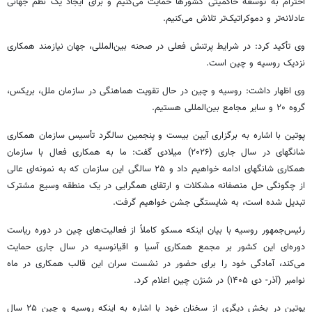
احترام به توسعه حاکمیتی کشورها حمایت می‌کنیم و برای ایجاد یک نظم جهانی
عادلانه‌تر و دموکراتیک‌تر تلاش می‌کنیم.
وی تأکید کرد: در شرایط پرتنش فعلی در صحنه بین‌المللی، جهان نیازمند همکاری
نزدیک روسیه و چین است.
وی اظهار داشت:‌ روسیه و چین در حال تقویت هماهنگی در سازمان ملل، بریکس،
گروه ۲۰ و سایر مجامع بین‌المللی هستیم.
پوتین با اشاره به برگزاری آیین بیست و پنجمین سالگرد تأسیس سازمان همکاری
شانگهای در سال جاری (۲۰۲۶) میلادی گفت: ما به همکاری فعال با سازمان
همکاری شانگهای ادامه خواهیم داد و ۲۵ سالگی این سازمان که به نمونه‌ای عالی
از چگونگی حل منصفانه مشکلات و ارتقای همگرایی در یک منطقه وسیع مشترک
تبدیل شده است، به شایستگی جشن خواهیم گرفت.
رئیس‌جمهور روسیه با بیان اینکه مسکو کاملاً از فعالیت‌های چین در دوره ریاست
دوره‌ای این کشور بر مجمع همکاری آسیا و اقیانوسیه در سال جاری حمایت
می‌کند، آمادگی خود را برای حضور در نشست سران این قالب همکاری در ماه
نوامبر (آذر- دی ۱۴۰۵) در شنژن چین اعلام کرد.
پوتین در بخش دیگری از سخنان خود با اشاره به اینکه روسیه و چین ۲۵ سال