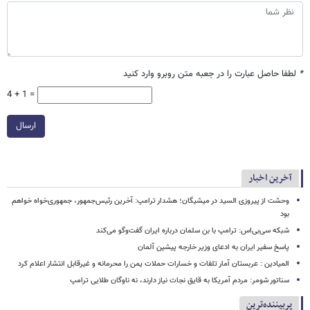
*
لطفا حاصل عبارت را در جعبه متن روبرو وارد کنید
4 + 1 =
ارسال
آخرین اخبار
وحشت از پیروزی السید در میشیگان؛ هشدار ترامپ: آخرین رئیس‌جمهور، جمهوری‌خواه خواهم
بود
شبکه سی‌بی‌اس: ترامپ با بن سلمان درباره ایران گفت‌وگو می‌کند
پاسخ سفیر ایران به ادعای وزیر خارجه پیشین آلمان
المیادین : عربستان آمار تلفات و خسارات حملات یمن را محرمانه و غیرقابل انتشار اعلام کرد
سناتور شومر: مردم آمریکا به قایق نجات نیاز دارند، نه ناوگان طلایی ترامپ
پربیننده‌ترین