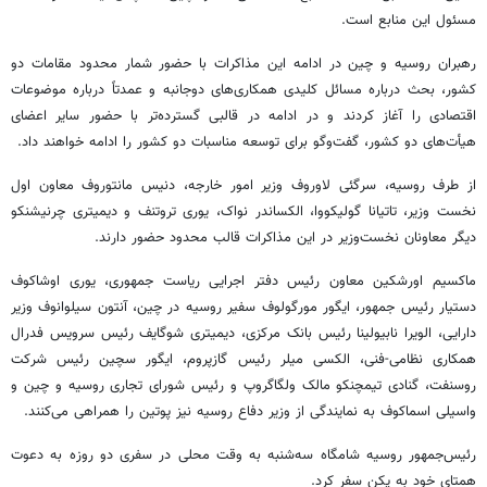
مسئول این منابع است.
رهبران روسیه و چین در ادامه این مذاکرات با حضور شمار محدود مقامات دو
کشور، بحث درباره مسائل کلیدی همکاری‌های دوجانبه و عمدتاً درباره موضوعات
اقتصادی را آغاز کردند و در ادامه در قالبی گسترده‌تر با حضور سایر اعضای
هیأت‌های دو کشور، گفت‌وگو برای توسعه مناسبات دو کشور را ادامه خواهند داد.
از طرف روسیه، سرگئی لاوروف وزیر امور خارجه، دنیس مانتوروف معاون اول
نخست وزیر، تاتیانا گولیکووا، الکساندر نواک، یوری تروتنف و دیمیتری چرنیشنکو
دیگر معاونان نخست‌وزیر در این مذاکرات قالب محدود حضور دارند.
ماکسیم اورشکین معاون رئیس دفتر اجرایی ریاست جمهوری، یوری اوشاکوف
دستیار رئیس جمهور، ایگور مورگولوف سفیر روسیه در چین، آنتون سیلوانوف وزیر
دارایی، الویرا نابیولینا رئیس بانک مرکزی، دیمیتری شوگایف رئیس سرویس فدرال
همکاری نظامی-فنی، الکسی میلر رئیس گازپروم، ایگور سچین رئیس شرکت
روسنفت، گنادی تیمچنکو مالک ولگاگروپ و رئیس شورای تجاری روسیه و چین و
واسیلی اسماکوف به نمایندگی از وزیر دفاع روسیه نیز پوتین را همراهی می‌کنند.
رئیس‌جمهور روسیه شامگاه سه‌شنبه به وقت محلی در سفری دو روزه به دعوت
همتای خود به پکن سفر کرد.