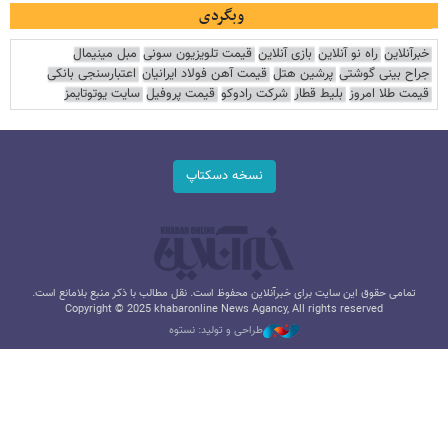
وبگردی
خبرآنلاین
راه نو آنلاین
بازی آنلاین
قیمت تلویزیون سونی
مبل مینیمال
جراح بینی گوشتی
پرشین هتل
قیمت آهن فولاد ایرانیان
اعتبارسنجی بانکی
قیمت طلا امروز
بلیط قطار
شرکت رادوکو
قیمت پروفیل
سایت یوتوتایمز
نسخه دسکتاپ
تمامی حقوق این سایت برای خبرآنلاین محفوظ است. نقل مطالب با ذکر منبع بلامانع است.
Copyright © 2025 khabaronline News Agancy, All rights reserved
طراحی و تولید: نستوه