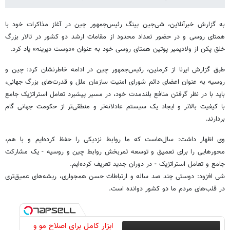
به گزارش خبرآنلاین، شی‌جین پینگ رئیس‌جمهور چین در آغاز مذاکرات خود با
همتای روسی و در حضور تعداد محدود از مقامات ارشد دو کشور در تالار بزرگ
خلق پکن از ولادیمیر پوتین همتای روسی خود به عنوان «دوست دیرینه» یاد کرد.
طبق گزارش ایرنا از کرملین، رئیس‌جمهور چین در ادامه خاطرنشان کرد: چین و
روسیه به عنوان اعضای دائم شورای امنیت سازمان ملل و قدرت‌های بزرگ جهانی،
باید با در نظر گرفتن منافع بلندمدت خود، در مسیر پیشبرد تعامل استراتژیک جامع
با کیفیت بالاتر و ایجاد یک سیستم عادلانه‌تر و منطقی‌تر از حکومت جهانی گام
بردارند.
وی اظهار داشت: سال‌هاست که ما روابط نزدیکی را حفظ کرده‌ایم و با هم،
محورهایی را برای تعمیق و توسعه ثمربخش روابط چین و روسیه - یک مشارکت
جامع و تعامل استراتژیک - در دوران جدید تعریف کرده‌ایم.
شی افزود: دوستی چند صد ساله و ارتباطات حسن همجواری، ریشه‌های عمیق‌تری
در قلب‌های مردم ما دو کشور دوانده است.
ابزار کامل برای اصلاح مو و