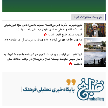
در بحث مشارکت کنید
شیخ‌نشین‌ها چگونه فکر می‌کنند؟/ مسجدجامعی: عمان تنها شیخ‌نشینی
است که نگاه متفاوتی به ایران دارد/ عربستان برادر بزرگ‌تر نیست؛
قدرت مسلط خلیج فارس است
سازمان وظیفه عمومی فراجا درباره معافیت سربازان فراری اطلاعیه داد
ابوالفتح: برای ترامپ مهم نیست تاج بر سر کار باشد یا عمامه/ آمریکا به
دنبال تغییر حکومت نیست/ عمان و عربستان در توقف حملات نقش
داشتند