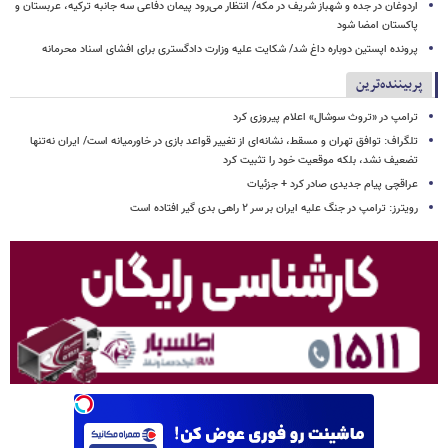
اردوغان در جده و شهباز شریف در مکه/ انتظار می‌رود پیمان دفاعی سه جانبه ترکیه، عربستان و
پاکستان امضا شود
پرونده اپستین دوباره داغ شد/ شکایت علیه وزارت دادگستری برای افشای اسناد محرمانه
پربیننده‌ترین
ترامپ در «تروث سوشال» اعلام پیروزی کرد
تلگراف: توافق تهران و مسقط، نشانه‌ای از تغییر قواعد بازی در خاورمیانه است/ ایران نه‌تنها
تضعیف نشد، بلکه موقعیت خود را تثبیت کرد
عراقچی پیام جدیدی صادر کرد + جزئیات
رویترز: ترامپ در جنگ علیه ایران بر سر ۲ راهی بدی گیر افتاده است