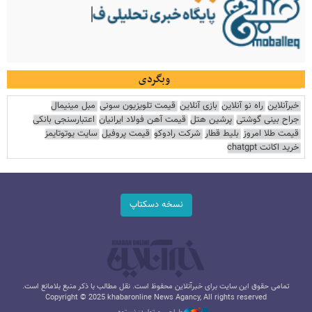
وبگردی
خبرآنلاین
راه نو آنلاین
بازی آنلاین
قیمت تلویزیون سونی
مبل مینیمال
جراح بینی گوشتی
پرشین هتل
قیمت آهن فولاد ایرانیان
اعتبارسنجی بانکی
قیمت طلا امروز
بلیط قطار
شرکت رادوکو
قیمت پروفیل
سایت یوتوتایمز
خرید اکانت chatgpt
نسخه دسکتاپ
تمامی حقوق این سایت برای خبرآنلاین محفوظ است. نقل مطالب با ذکر منبع بلامانع است.
Copyright © 2025 khabaronline News Agancy, All rights reserved