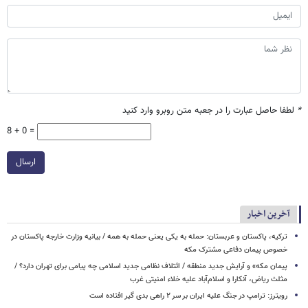
*
لطفا حاصل عبارت را در جعبه متن روبرو وارد کنید
8 + 0 =
ارسال
آخرین اخبار
ترکیه، پاکستان و عربستان: حمله به یکی یعنی حمله به همه / بیانیه وزارت خارجه پاکستان در
خصوص پیمان دفاعی مشترک مکه
پیمان مکه» و آرایش جدید منطقه / ائتلاف نظامی جدید اسلامی چه پیامی برای تهران دارد؟ /
مثلث ریاض، آنکارا و اسلام‌آباد علیه خلاء امنیتی غرب
رویترز: ترامپ در جنگ علیه ایران بر سر ۲ راهی بدی گیر افتاده است