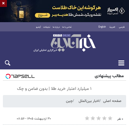
×
فارسی
العربية
English
تماس با ما
درباره ما
تبلیغات
آرشیو
جمعه ۱۶ مرداد ۱۴۰۵
مطالب پیشنهادی
۱ میلیارد اعتبار خرید طلا | بدون ضامن و چک
صفحه اصلی
اخبار بین‌الملل
چین
۳۰ اردیبهشت ۱۴۰۵ - ۰۸:۵۶
۰ نفر