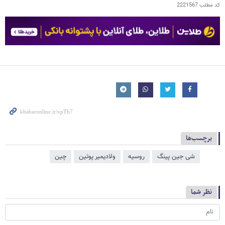
کد مطلب
2221567
برچسب‌ها
شی جین‌ پینگ
روسیه
ولادیمیر پوتین
چین
نظر شما