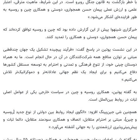
با خطر بازگشت به قانون جنگل روبرو است. در این شرایط، ماهیت مترقی، اعتبار
علمی و ارزش عملی پیمان حسن همجواری، دوستی و همکاری چین و روسیه به
طور فزاینده‌ای آشکار می‌شود.»
خبرگزاری شینهوا پیش از این گزارش داده بود که چین و روسیه توافق کرده‌اند که
پیمان حسن همجواری، دوستی و همکاری را تمدید کنند.
در این نشست پوتین در پاسخ گفت: «فرآیند پیچیده تشکیل یک جهان چندقطبی
مبتنی بر توازن منافع همه شرکت‌کنندگان در آن در حال انجام است. ما به همراه
دوستان چینی خود، از تنوع فرهنگی و تمدنی و احترام به توسعه مستقل کشورها
دفاع می‌کنیم و برای ایجاد یک نظم جهانی عادلانه‌تر و دموکراتیک‌تر تلاش
می‌کنیم.»
به گفته پوتین، همکاری روسیه و چین در سیاست خارجی یکی از عوامل اصلی
ثبات در روابط بین‌الملل است.
همچنین شی جین‌پینگ افزود: «الگوی ایجاد روابط بین دولتی از نوع جدید [روسیه
و چین]، مبتنی بر احترام متقابل، انصاف و همکاری سودمند متقابل، دائما ثبات و
پیش‌بینی‌پذیری ارزشمندی را به جهانی آشفته می‌آورد.»
به گفته شی، امضای پیمان حسن همجواری و همکاری دوستانه ۲۵ سال پیش،