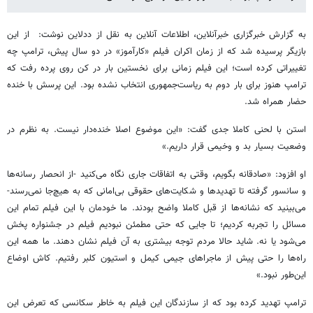
به گزارش خبرگزاری خبرآنلاین، اطلاعات آنلاین به نقل از ددلاین نوشت: از این
بازیگر پرسیده شد که از زمان اکران فیلم «کارآموز» در دو سال پیش، ترامپ چه
تغییراتی کرده است؛ این فیلم زمانی برای نخستین بار در کن روی پرده رفت که
ترامپ هنوز برای بار دوم به ریاست‌جمهوری انتخاب نشده بود. این پرسش با خنده
حضار همراه شد.
استن با لحنی کاملا جدی گفت: «این موضوع اصلا خنده‌دار نیست. به نظرم در
وضعیت بسیار بد و وخیمی قرار داریم.»
او افزود: «صادقانه بگویم، وقتی به اتفاقات جاری نگاه می‌کنید -از انحصار رسانه‌ها
و سانسور گرفته تا تهدیدها و شکایت‌های حقوقی بی‌امانی که به هیچ‌جا نمی‌رسند-
می‌بینید که نشانه‌ها از قبل کاملا واضح بودند. ما خودمان با این فیلم تمام این
مسائل را تجربه کردیم؛ تا جایی که حتی مطمئن نبودیم فیلم در جشنواره پخش
می‌شود یا نه. شاید حالا مردم توجه بیشتری به آن فیلم نشان دهند. ما همه این
راه‌ها را حتی پیش از ماجراهای جیمی کیمل و استیون کلبر رفتیم. کاش اوضاع
این‌طور نبود.»
ترامپ تهدید کرده بود که از سازندگان این فیلم به خاطر سکانسی که تعرض این