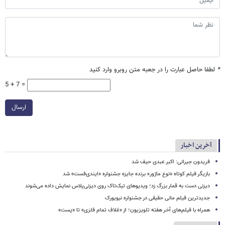
*
لطفا حاصل عبارت را در جعبه متن روبرو وارد کنید
5 + 7 =
ارسال
آخرین اخبار
فریدون جیرانی: اکبر عبدی حیف شد
بازیگر فیلم کوتاه «نوع ماژور» برنده جایزه جشنواره «ایندی‌فست» شد
دیزنی دست به قمار بزرگ زد؛ ویدیوهای تیک‌تاک روی دیزنی‌پلاس نمایش داده می‌شوند
جدیدترین فیلم مانی حقیقی در جشنواره نیویورک
همراه با فیلم‌های آخر هفته تلویزیون؛ از «غلاف تمام فلزی» تا «پست»