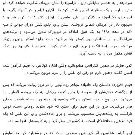
سرمایه‌دار به همسر سابقش (ایوانا ترامپ) را نشان می‌داد، شکایت خواهد کرد. او
حتی با ارسال یک اخطاریه قانونی تلاش کرد جلو اکران فیلم را در آمریکا بگیرد. با
این حال، «کارآموز» به کارگردانی علی عباسی در اوایل اکتبر ۲۰۲۴ اکران شد و ۴
میلیون دلار در آمریکای شمالی فروخت. استن برای ایفای نقش دوران جوانی ترامپ
-که در دهه ۱۹۸۰ به یک غول املاک در نیویورک تبدیل می‌شود و ترفندهای
غیراخلاقی را از استادش روی کوهن یاد می‌گیرد- نامزد جایزه اسکار بهترین بازیگر
مرد شد. جرمی استرانگ نیز برای بازی در نقش کوهن، نامزدی اسکار بهترین بازیگر
نقش مکمل مرد را به دست آورد.
کمی قبل‌تر در همین کنفرانس مطبوعاتی، وقتی اشاره کوتاهی به فیلم کارآموز شد،
استن گفت: «هنوز دارم عوارض آن نقش را از سرم بیرون می‌کنم.»
فیلم «فیورد» داستان یک خانواده مهاجر رومانیایی را در نروژ روایت می‌کند که پس
از بازگشت دخترشان از مدرسه با بدنی کبود، پایشان به یک پرونده قضایی باز
می‌شود. این زوج با بازی استن و رناته رینسو، زیر ذره‌بین سیستم قضایی محلی
قرار می‌گیرند. بازی در این فیلم برای استن که خود متولد رومانی است، نوعی
بازگشت به ریشه‌هایش محسوب می‌شد. او برای آماده‌شدن برای این نقش که یک
فرد مذهبی محافظه‌کار است، به کشورش سفر کرد و به کلیساهای آنجا سر زد.
این فیلم، هفتمین اثر کریستین مونجیو است که در جشنواره کن به نمایش