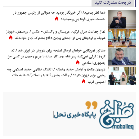
در بحث مشارکت کنید
شما نظر بدهید/ اگر خبرنگار بودید چه سوالی از رئیس جمهور در
نشست خبری فردا می‌پرسیدید؟
نماز جماعت سران ترکیه، عربستان و پاکستان + عکس / بن‌سلمان، شهباز
شریف و اردوغان پس از امضای پیمان دفاع مشترک نماز خواندند
سناتور آمریکایی خواهان ارسال اسلحه برای شورش در ایران شد / تد
کروز: فرقی نمی‌کند پسر شاه روی کار بیاید یا مریم رجوی، هر کسی جز
جمهوری اسلامی
«پیمان مکه» و آرایش جدید منطقه / ائتلاف نظامی جدید اسلامی چه
پیامی برای تهران دارد؟ / مثلث ریاض، آنکارا و اسلام‌آباد علیه خلاء
امنیتی غرب