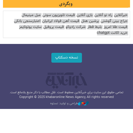
وبگردی
خبرآنلاین
راه نو آنلاین
بازی آنلاین
قیمت تلویزیون سونی
مبل مینیمال
جراح بینی گوشتی
پرشین هتل
قیمت آهن فولاد ایرانیان
اعتبارسنجی بانکی
قیمت طلا امروز
بلیط قطار
شرکت رادوکو
قیمت پروفیل
سایت یوتوتایمز
خرید اکانت chatgpt
نسخه دسکتاپ
تمامی حقوق این سایت برای خبرآنلاین محفوظ است. نقل مطالب با ذکر منبع بلامانع است.
Copyright © 2025 khabaronline News Agancy, All rights reserved
طراحی و تولید: نستوه