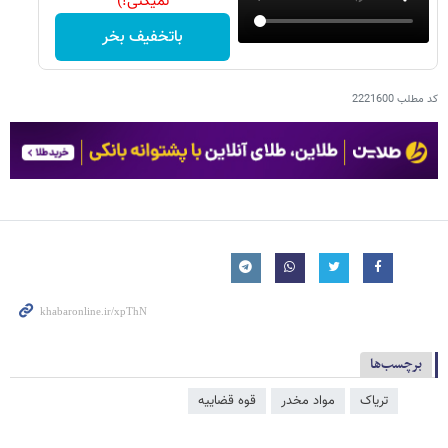
نمیکنی!)
باتخفیف بخر
کد مطلب
2221600
برچسب‌ها
تریاک
مواد مخدر
قوه قضاییه