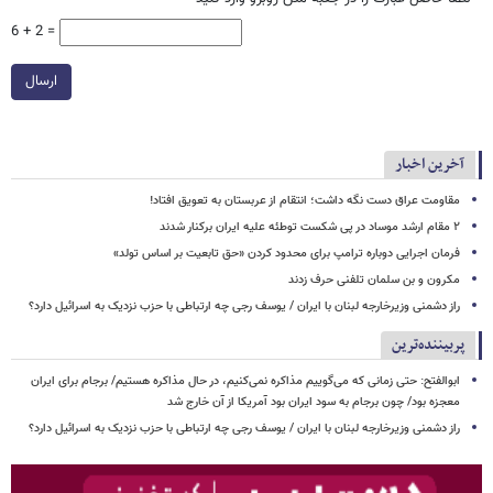
6 + 2 =
ارسال
آخرین اخبار
مقاومت عراق دست نگه داشت؛ انتقام از عربستان به تعویق افتاد!
۲ مقام‌ ارشد موساد در پی شکست توطئه علیه ایران برکنار شدند
فرمان اجرایی دوباره ترامپ برای محدود کردن «حق تابعیت بر اساس تولد»
مکرون و بن سلمان تلفنی حرف زدند
راز دشمنی وزیرخارجه لبنان با ایران / یوسف رجی چه ارتباطی با حزب نزدیک به اسرائیل دارد؟
پربیننده‌ترین
ابوالفتح: حتی زمانی که می‌گوییم مذاکره نمی‌کنیم، در حال مذاکره هستیم/ برجام برای ایران
معجزه بود/ چون برجام به سود ایران بود آمریکا از آن خارج شد
راز دشمنی وزیرخارجه لبنان با ایران / یوسف رجی چه ارتباطی با حزب نزدیک به اسرائیل دارد؟