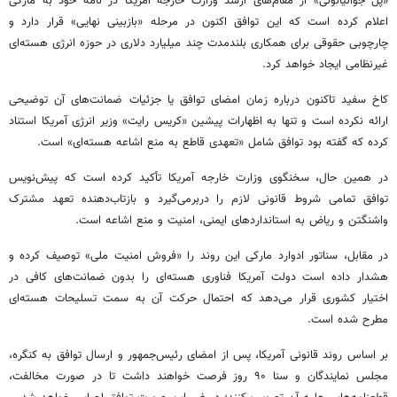
«پل جوالیانونی» از مقام‌های ارشد وزارت خارجه آمریکا در نامه خود به مارکی
اعلام کرده است که این توافق اکنون در مرحله «بازبینی نهایی» قرار دارد و
چارچوبی حقوقی برای همکاری بلندمدت چند میلیارد دلاری در حوزه انرژی هسته‌ای
غیرنظامی ایجاد خواهد کرد.
کاخ سفید تاکنون درباره زمان امضای توافق یا جزئیات ضمانت‌های آن توضیحی
ارائه نکرده است و تنها به اظهارات پیشین «کریس رایت» وزیر انرژی آمریکا استناد
کرده که گفته بود توافق شامل «تعهدی قاطع به منع اشاعه هسته‌ای» است.
در همین حال، سخنگوی وزارت خارجه آمریکا تأکید کرده است که پیش‌نویس
توافق تمامی شروط قانونی لازم را دربرمی‌گیرد و بازتاب‌دهنده تعهد مشترک
واشنگتن و ریاض به استانداردهای ایمنی، امنیت و منع اشاعه است.
در مقابل، سناتور ادوارد مارکی این روند را «فروش امنیت ملی» توصیف کرده و
هشدار داده است دولت آمریکا فناوری هسته‌ای را بدون ضمانت‌های کافی در
اختیار کشوری قرار می‌دهد که احتمال حرکت آن به سمت تسلیحات هسته‌ای
مطرح شده است.
بر اساس روند قانونی آمریکا، پس از امضای رئیس‌جمهور و ارسال توافق به کنگره،
مجلس نمایندگان و سنا ۹۰ روز فرصت خواهند داشت تا در صورت مخالفت،