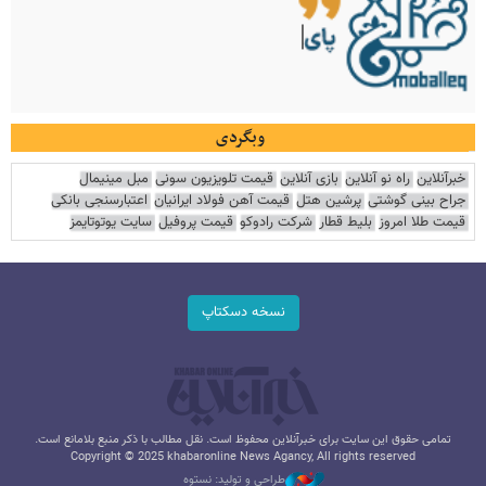
وبگردی
خبرآنلاین
راه نو آنلاین
بازی آنلاین
قیمت تلویزیون سونی
مبل مینیمال
جراح بینی گوشتی
پرشین هتل
قیمت آهن فولاد ایرانیان
اعتبارسنجی بانکی
قیمت طلا امروز
بلیط قطار
شرکت رادوکو
قیمت پروفیل
سایت یوتوتایمز
نسخه دسکتاپ
تمامی حقوق این سایت برای خبرآنلاین محفوظ است. نقل مطالب با ذکر منبع بلامانع است.
Copyright © 2025 khabaronline News Agancy, All rights reserved
طراحی و تولید: نستوه