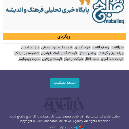
وبگردی
خبرآنلاین
راه نو آنلاین
بازی آنلاین
قیمت تلویزیون سونی
مبل مینیمال
جراح بینی گوشتی
پرشین هتل
قیمت آهن فولاد ایرانیان
اعتبارسنجی بانکی
قیمت طلا امروز
بلیط قطار
شرکت رادوکو
قیمت پروفیل
سایت یوتوتایمز
نسخه دسکتاپ
تمامی حقوق این سایت برای خبرآنلاین محفوظ است. نقل مطالب با ذکر منبع بلامانع است.
Copyright © 2025 khabaronline News Agancy, All rights reserved
طراحی و تولید: نستوه