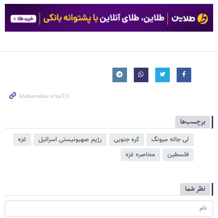
برچسب‌ها
لی جائه میونگ
کره جنوبی
رژیم صهیونیستی اسرائیل
غزه
فلسطین
محاصره غزه
نظر شما