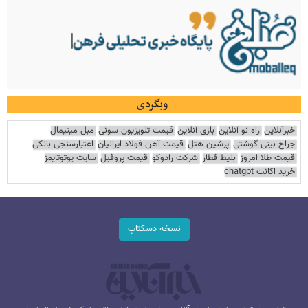
وبگردی
خبرآنلاین
راه نو آنلاین
بازی آنلاین
قیمت تلویزیون سونی
مبل مینیمال
جراح بینی گوشتی
پرشین هتل
قیمت آهن فولاد ایرانیان
اعتبارسنجی بانکی
قیمت طلا امروز
بلیط قطار
شرکت رادوکو
قیمت پروفیل
سایت یوتوتایمز
خرید اکانت chatgpt
نسخه دسکتاپ