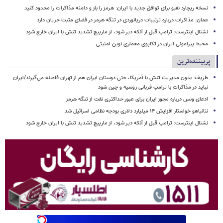
نسخه ریچارد نفیو برای توافق جدید با ایران: هرمز را باز و دامنه مذاکرات را محدود کنید
عمان: مذاکرات درباره ترتیبات دریانوردی در تنگه هرمز در فضای مثبت جریان دارد
نشنال اینترست: ترامپ قبل از آنکه دیر شود، از مارپیچ تشدید تنش با ایران خارج شود
محیط پیرامونی ایران در تکاپوی معماری نوین امنیتی
پربیننده‌ترین
ظریف: بدون مدیریت تنش با آمریکا، حتی دوستان ایران هم از تهران فاصله می‌گیرند/ایران
نباید در مذاکرات با ترامپ قربانی روسیه و چین شود
ادعای ونس درباره مجوز ایران برای عبور حداکثری نفت از تنگه هرمز
نتانیاهو خواستار افزایش ۱۴ میلیارد دلاری بودجه نظامی اسرائیل شد
نشنال اینترست: ترامپ قبل از آنکه دیر شود، از مارپیچ تشدید تنش با ایران خارج شود