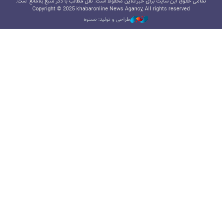
تمامی حقوق این سایت برای خبرآنلاین محفوظ است. نقل مطالب با ذکر منبع بلامانع است.
Copyright © 2025 khabaronline News Agancy, All rights reserved
طراحی و تولید: نستوه