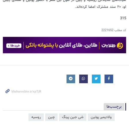
هیات‌های نمایندگی روسیه و چین در طول این سفر با حضور پوتین و همتای چینی
او، ۲۰ سند مشترک امضا کرده‌اند.
315
کد مطلب
2221652
برچسب‌ها
ولادیمیر پوتین
شی جین‌ پینگ
چین
روسیه