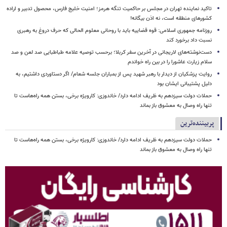
تاکید نماینده تهران در مجلس بر حاکمیت تنگه هرمز؛ امنیت خلیج فارس، محصول تدبیر و اراده
کشورهای منطقه است، نه اذن بیگانه!
روزنامه جمهوری اسلامی: قوه قضاییه باید با روحانی معلوم الحالی که حرف دروغ به رهبری
نسبت داد برخورد کند
دست‌نوشته‌های لاریجانی در آخرین سفر کربلا؛ برحسب توصیه علامه طباطبایی صد لعن و صد
سلام زیارت عاشورا را در بین راه خواندم
روایت پزشکیان از دیدار با رهبر شهید پس از بمباران جلسه شعام/ اگر دستاوردی داشتیم، به
دلیل پشتیبانی ایشان بود
حملات دولت سیزدهم به ظریف ادامه دارد/ خاندوزی: کارویژه برخی، بستن همه راه‌هاست تا
تنها راه وصال به معشوق باز بماند
پربیننده‌ترین
حملات دولت سیزدهم به ظریف ادامه دارد/ خاندوزی: کارویژه برخی، بستن همه راه‌هاست تا
تنها راه وصال به معشوق باز بماند