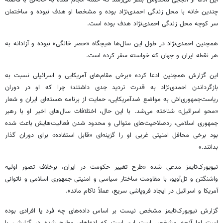
چندین خانه با محل زندگی احمدی‌نژاد بوده و مشخصا او هدف نبوده و ساختمان
سر کوچه محل زندگی احمدی‌نژاد هدف بوده است.
همچنین احمدی‌نژاد در طول این سال‌ها هیچگاه «حصر خانگی» نبوده و آزادانه به
هر نقطه ایران و جهان که خواسته سفر کرده است.
این گزارش همچنین ادعا کرده «برخی مقام‌های آمریکایی و اسرائیلی نسبت به
بازگرداندن احمدی‌نژاد به قدرت تردید جدی داشتند؛ چرا که او در دوران
ریاست‌جمهوری‌اش به مواضع ضدآمریکایی، حمایت از برنامه هسته‌ای ایران و شعار
«محو اسرائیل» شناخته می‌شد. با این حال، اختلافات سال‌های اخیر او با رهبر
جمهوری اسلامی، ردصلاحیت‌های متوالی و محدود شدن فعالیت‌هایش باعث شده
بود برخی محافل امنیتی غربی او را گزینه‌ای «قابل استفاده» برای دوران گذار
بدانند.»
نیویورک‌تایمز مدعی شده «طرح تغییر حکومت در ایران، برخلاف تصور اولیه
واشنگتن و تل‌آویو، با مقاومت ساختار سیاسی و امنیتی جمهوری اسلامی و ناتوانی
آمریکا و اسرائیل در ایجاد فروپاشی سریع، عملاً ناکام ماند».
گزارش نیویورک‌تایمز مشخص نیست بر اساس داده‌های چه فرد یا افرادی بوده
است اما آنچه مشخص است این است که ادعاهای‌ مطرح شده در گزارش، با