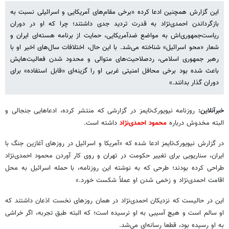
این گزارش همچنین ادعا کرده «برخی مقام‌های آمریکایی و اسرائیلی نسبت به
بازگرداندن احمدی‌نژاد به قدرت تردید جدی داشتند؛ چرا که او در دوران
ریاست‌جمهوری‌اش به مواضع ضدآمریکایی، حمایت از برنامه هسته‌ای ایران و
شعار «محو اسرائیل» شناخته می‌شد. با این حال، اختلافات سال‌های اخیر او با
رهبر جمهوری اسلامی، ردصلاحیت‌های متوالی و محدود شدن فعالیت‌هایش
باعث شده بود برخی محافل امنیتی غربی او را گزینه‌ای «قابل استفاده» برای
دوران گذار بدانند.»
خبرآنلاین:
روزنامه نیویورک‌تایمز در گزارشی که منتشر کرده، ادعاهایی جنجالی و
البته مخدوش درباره
محمود احمدی‌نژاد
داشته است.
در گزارش نیویورک‌تایمز ادعا شده که «آمریکا و اسرائیل در روزهای آغازین جنگ با
ایران، سناریویی برای تغییر حکومت در تهران و روی کار آوردن محمود احمدی‌نژاد
طراحی کرده بودند؛ طرحی که به نوشته این روزنامه، با حمله اسرائیل به محل
اقامت احمدی‌نژاد و زخمی شدن او عملاً شکست خورد.»
این در حالیست که نزدیکان احمدی‌نژاد در همان روزهای نخست اذعان داشتند که
او سالم است و هیچ آسیبی به او نرسیده است؛ که البته طبق تجربه، اگر خراشی
به او رسیده بود، قطعا رسانه‌ای‌ می‌شد.