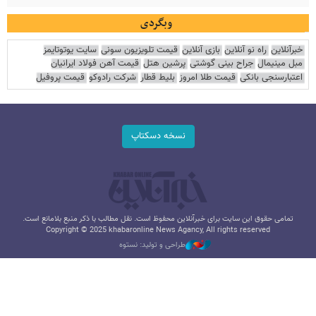
وبگردی
خبرآنلاین
راه نو آنلاین
بازی آنلاین
قیمت تلویزیون سونی
سایت یوتوتایمز
مبل مینیمال
جراح بینی گوشتی
پرشین هتل
قیمت آهن فولاد ایرانیان
اعتبارسنجی بانکی
قیمت طلا امروز
بلیط قطار
شرکت رادوکو
قیمت پروفیل
نسخه دسکتاپ
تمامی حقوق این سایت برای خبرآنلاین محفوظ است. نقل مطالب با ذکر منبع بلامانع است.
Copyright © 2025 khabaronline News Agancy, All rights reserved
طراحی و تولید: نستوه