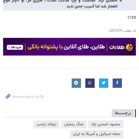
احمدی نژاد کجاست و چرا ساکت است؟/ امیری فر: او دچار موج
انفجار شد اما آسیب جدی ندید
1729
کد مطلب
2221674
برچسب‌ها
محمود احمدی ‌نژاد
جنگ رمضان
دونالد ترامپ
حمله اسرائیل و آمریکا به ایران