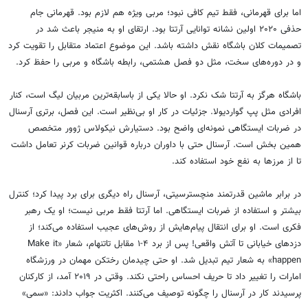
اما برای قهرمانی، فقط تیم کافی نبود؛ مربی ویژه هم لازم بود. قهرمانی جام
حذفی ۲۰۲۰ اولین نشانه توانایی آرتتا بود. ارتقای او به منیجر باعث شد در
تصمیمات کلان باشگاه نقش داشته باشد. این موضوع اعتماد متقابل را تقویت کرد
و در دوره‌های سخت، مثل دو فصل هشتمی، رابطه باشگاه و مربی را حفظ کرد.
باشگاه هرگز به آرتتا شک نکرد. او حالا یکی از باسابقه‌ترین مربیان لیگ است، کنار
افرادی مثل پپ گواردیولا. جزئیات در کار او بی‌نظیر است. این فصل، برتری آرسنال
در ضربات ایستگاهی نمونه‌ای واضح بود. دستیارش نیکولاس ژوور متخصص
همین بخش است. آرسنال حتی با داوران درباره قوانین ضربات کرنر تعامل داشت
تا از مرزها به نفع خود استفاده کند.
در برابر ماشین قدرتمند منچسترسیتی، آرسنال راه دیگری برای برد پیدا کرد؛ کنترل
بیشتر و استفاده از ضربات ایستگاهی. اما آرتتا فقط مربی نیست؛ او یک رهبر
فکری است. او برای انتقال پیام‌هایش از روش‌های عجیب استفاده می‌کند؛ از
دزدهای خیابانی تا آتش واقعی! پس از برد ۴-۱ مقابل تاتنهام، شعار «Make it
happen» به شعار تیم تبدیل شد. او حتی چیدمان رختکن مهمان در ورزشگاه
امارات را تغییر داد تا حریف احساس راحتی نکند. وقتی در ۲۰۱۹ آمد، از کارکنان
پرسیدند کار در آرسنال را چگونه توصیف می‌کنند. اکثریت جواب دادند: «سمی»