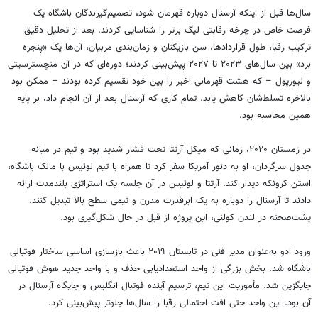
سال‌ها قبل از اینکه آرسنال دوباره قهرمان شود، تصمیم‌گیرندگان باشگاه یک
فرصت خاص در چرخه رقابتی لیگ برتر را شناسایی کردند. بعد از تحلیل دقیق
ترکیب رقبا، طول قراردادها، سن بازیکنان و زمان‌بندی مربیان، آن‌ها یک «پنجره
برد» بین سال‌های ۲۰۲۳ تا ۲۰۲۷ پیش‌بینی کردند؛ دوره‌ای که در آن منچسترسیتی
و لیورپول – که هشت قهرمانی اخیر را بین خود تقسیم کرده بودند – ممکن بود
بالاخره تسلط‌شان کاهش یابد. تمام کاری که آرسنال بعد از آن انجام داد، بر پایه
همین محاسبه بود.
در زمستان ۲۰۲۰، زمانی که میکل آرتتا تحت فشار شدید بود و تیم در میانه
جدول سرگردان، او به دنور آمریکا سفر کرد تا همراه با تیم لوئیس با مالک باشگاه،
استن کرونکه دیدار کند. آرتتا و لوئیس در آن جلسه یک استراتژی بلندمدت ارائه
دادند تا آرسنال را دوباره به یک ابرقدرت مدرن و تیمی سطح بالا تبدیل کنند.
پشت‌صحنه در لندن کولنی، این پروژه از قبل در حال شکل‌گیری بود.
ورود ادو به‌عنوان مدیر فنی در تابستان ۲۰۱۹ باعث بازسازی اساسی ساختار فوتبالی
باشگاه شد. بخش بزرگی از واحد استعدادیابی حذف و با واحد جدید هوش فوتبالی
جایگزین شد. مأموریت این تیم، ترسیم آینده فوتبال انگلیس و جایگاه آرسنال در
آن بود. این واحد حتی افت احتمالی رقبا را سال‌ها جلوتر پیش‌بینی کرد.