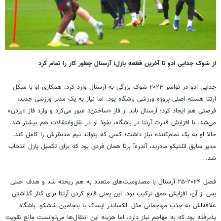
از شوک جدایی ادو تا آخرین قطعه پازل؛ آرسنال چطور کار را تمام کرد
جدایی ادو در نوامبر ۲۰۲۴ شوک بزرگی به آرسنال وارد کرد. همکاری او با میکل
آرتتا هسته اصلی پروژه ورزشی باشگاه بود. اما نیاز به یک مدیر ورزشی جدید،
فرصتی هم ایجاد کرد؛ آرسنال باید از فاز «ساختن» عبور می‌کرد و وارد فاز «بردن»
می‌شد. با افزایش قدرت آرتتا در باشگاه، نفوذ او در نقل‌وانتقالات هم بیشتر شد.
حالا او به یک تمام‌کننده نیاز داشت؛ کسی که بتواند تیم مدنظرش را کامل کند.
مدیر سابق اتلتیکو مادرید، آندره‌آ برتا همان فردی بود که برای تکمیل پازل انتخاب
شد.
فصل ۲۰۲۴-۲۵ آرسنال با مصدومیت‌های متعدد به هم ریخته شد و هدف اصلی
پس از آن، افزایش عمق ترکیب بود. این یعنی قانع کردن آرتتا برای کنار گذاشتن
علاقه‌اش به جذب مهاجمانی مثل الکساندر ایساک یا بنجامین ششکو. باشگاه
پذیرفته بود که به مهاجم نیاز دارد، اما هزینه این انتقال‌ها می‌توانست مانع تقویت