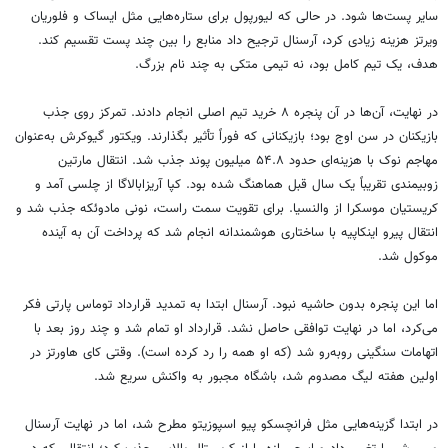
سایر پست‌ها شود. در حالی که لیورپول برای ستاره‌هایی مثل ایساک و فلوریان
ویرتز هزینه زیادی کرد، آرسنال ترجیح داد منابع را بین چند پست تقسیم کند.
هدف، یک تیم کامل بود، نه تیمی متکی به چند نام بزرگ.
در نهایت، آن‌ها در آن پنجره ۸ خرید تیم اصلی انجام دادند. تمرکز روی جذب
بازیکنان در سن اوج بود؛ بازیکنانی که فوراً تأثیر بگذارند. ویکتور گیوکرش به‌عنوان
مهاجم نوک با هزینه‌ای حدود ۵۴.۸ میلیون پوند جذب شد. انتقال مارتین
زوبیمندی تقریباً یک سال قبل هماهنگ شده بود. کپا آریزابالاگا از چلسی آمد و
کریستیان موسکرا از والنسیا. برای تقویت سمت راست، نونی مادوئکه جذب شد و
انتقال پیرو اینکاپیه با ساختاری هوشمندانه انجام شد که پرداخت آن به آینده
موکول شد.
اما این پنجره بدون حاشیه نبود. آرسنال ابتدا به تمدید قرارداد توماس پارتی فکر
می‌کرد، اما در نهایت توافقی حاصل نشد. قرارداد او تمام شد و چند روز بعد با
اتهامات سنگینی روبه‌رو شد (که او همه را رد کرده است). وقتی کای هاورتز در
اولین هفته لیگ مصدوم شد، باشگاه مجبور به واکنش سریع شد.
در ابتدا گزینه‌هایی مثل فرانچسکو پیو اسپوزیتو مطرح شد، اما در نهایت آرسنال