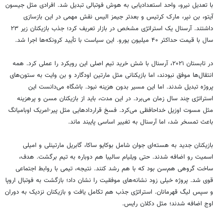
با تعدیل نیرو، واحد استعدادیابی به هوش فوتبالی تبدیل شد. افرادی مثل جیسون
آیتو، بن نپر، مارک کرتیس و بعدتر جیمز الیس نقش مهمی در این بازسازی
داشتند. آرسنال یک استراتژی مشخص در بازار تعریف کرد؛ جذب بازیکنان زیر ۲۳
سال با قیمت حداکثر ۴۰ میلیون یورو. این سیاست با تأیید کرونکه‌ها اجرا شد.
در تابستان ۲۰۲۱، آرسنال با شش خرید تیم اصلی این رویکرد را عملی کرد. همه
انتقال‌ها موفق نبودند، اما بازیکنانی مثل مارتین اودگارد و بن وایت به ستون‌های
پروژه تبدیل شدند. اما این مسیر بدون هزینه نبود. باشگاه می‌دانست این
استراتژی چند سال زمان می‌برد. در این مدت، باید از بازیکنان مسن و پرهزینه
مثل مسوت اوزیل خداحافظی می‌کرد. فسخ قراردادهایی مثل پیر-امریک اوبامیانگ
باعث تمسخر شد، اما آرسنال به تغییر اساسی پایبند ماند.
بازیکنان جدید به هسته‌ای جوان شامل بوکایو ساکا، گابریل مارتینلی و امیلی
اسمیت رو اضافه شدند. حتی ویلیام سالیبا هم دوباره به تیم برگشت. هدف،
ساخت گروهی هم‌سن بود که با هم رشد کنند. نتیجه، تیمی با روابط اجتماعی
قوی شد. پروژه خیلی زود نشانه‌های موفقیت را نشان داد؛ بازگشت به فوتبال اروپا
و سپس لیگ قهرمانان. استراتژی جذب هم تکامل یافت و بازیکنان نزدیک به دوران
اوج اضافه شدند؛ مثل دکلان رایس.