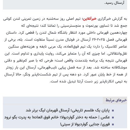
آرسنال رسید.
به گزارش خبرگزاری
خبرآنلاین
؛ تیم اصلی روز سه‌شنبه در زمین تمرینی لندن کولنی
جمع شد تا تساوی بورنموث و منچسترسیتی را تماشا کند؛ نتیجه‌ای که
چهاردهمین قهرمانی داخلی مورد انتظار باشگاه شمال لندن را قطعی کرد. داستان
قهرمانی فصل ۲۰۲۵-۲۶ آرسنال در فوتبال مدرن نسبتاً متفاوت است. بله، برخی از
عناصر کلاسیک را دارد؛ یک تیم فوق‌العاده، یک مربی نابغه و هزینه‌های سنگین
نقل‌وانتقالاتی. اما چیزی که آن را متمایز می‌کند، روایت پایداری و تداوم است. این
قهرمانی نتیجه یک برنامه بلندمدت واقعی است؛ طرحی که با صبر کم‌نظیر و دقتی
موشکافانه ساخته شد. بعد از سه فصل پیاپی نایب‌قهرمانی، آرسنال این بار زودتر
از همه از خط پایان عبور کرد. دو دهه پس از تیم شکست‌ناپذیر ونگر، حالا آرسنال
به تیمی انکارناپذیر زیر دست آرتتا تبدیل شده است.
خبرهای مرتبط
پایان یک طلسم تاریخی؛ آرسنال قهرمان لیگ برتر شد
عکس | حمله به دختر گواردیولا؛ خانم فوق العاده! به پدرت بگو نرود
فوری/ جدایی گواردیولا از سیتی!