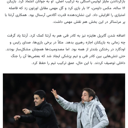
بازگرداندن مایلز لوئیس-اسکلی به ترکیب اصلی. او به جوانان اعتماد کرد. بازیکن
۱۶ ساله، مکس داومن، ۱۲ بار بازی کرد و گل مهمی مقابل اورتون زد که فاصله
امتیازی را افزایش داد. این نشان‌دهنده قدرت آکادمی آرسنال بود. همکاری آرتتا با
پر مرتساکر در این بخش هم نقش مهمی داشت.
اضافه شدن گابریل هاینزه نیز به کادر فنی هم به آرتتا کمک کرد. آرتتا یاد گرفت
چه زمانی به بازیکنان اجازه رهبری بدهد. مثلاً در برخی بازی‌ها، صدای رایس و
اودگارد در رختکن بلندتر از همه بود. اما مصدومیت‌ها همچنان مشکل‌ساز بودند.
حتی تنش‌هایی بین کادر فنی و تیم پزشکی ایجاد شد که بعضی‌ها آن را جنگ
داخلی توصیف کردند. با این حال، عمق ترکیب تیم را حفظ کرد.