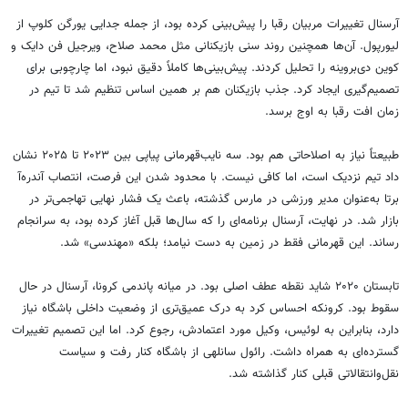
آرسنال تغییرات مربیان رقبا را پیش‌بینی کرده بود، از جمله جدایی یورگن کلوپ از
لیورپول. آن‌ها همچنین روند سنی بازیکنانی مثل محمد صلاح، ویرجیل فن دایک و
کوین دی‌بروینه را تحلیل کردند. پیش‌بینی‌ها کاملاً دقیق نبود، اما چارچوبی برای
تصمیم‌گیری ایجاد کرد. جذب بازیکنان هم بر همین اساس تنظیم شد تا تیم در
زمان افت رقبا به اوج برسد.
طبیعتاً نیاز به اصلاحاتی هم بود. سه نایب‌قهرمانی پیاپی بین ۲۰۲۳ تا ۲۰۲۵ نشان
داد تیم نزدیک است، اما کافی نیست. با محدود شدن این فرصت، انتصاب آندره‌آ
برتا به‌عنوان مدیر ورزشی در مارس گذشته، باعث یک فشار نهایی تهاجمی‌تر در
بازار شد. در نهایت، آرسنال برنامه‌ای را که سال‌ها قبل آغاز کرده بود، به سرانجام
رساند. این قهرمانی فقط در زمین به دست نیامد؛ بلکه «مهندسی» شد.
تابستان ۲۰۲۰ شاید نقطه عطف اصلی بود. در میانه پاندمی کرونا، آرسنال در حال
سقوط بود. کرونکه احساس کرد به درک عمیق‌تری از وضعیت داخلی باشگاه نیاز
دارد، بنابراین به لوئیس، وکیل مورد اعتمادش، رجوع کرد. اما این تصمیم تغییرات
گسترده‌ای به همراه داشت. رائول سانلهی از باشگاه کنار رفت و سیاست
نقل‌وانتقالاتی قبلی کنار گذاشته شد.