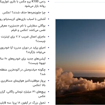
ردمی K100 پرو مکس با باتری غول‌
روانه بازار می‌شود
چرا جلوپنجره‌ها حذف شدند؟ /عکس
آشنایی با اسباب‌ بازی‌های کریستیانو ر
نفس می‌کشد /عکس و فیلم
ماجرای اعمال ضریب ۲.۷ برای 
چیست؟
احیای پراید در دوران مدرن؛ آیا خودروی 
می‌تواند بازگردد؟
آپشن‌های ج
تویوتا چیست؟
چگونه حیات‌وحش در آلوده‌ترین منطقه
شد؟
پرواز موفقیت‌آمیز هواپیمای مسافربری چ
بالا /عکس
عکس
تحول بزرگ در آیفون ۱۸ پرو/