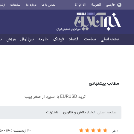
فارسی
العربية
English
تماس با ما
درباره ما
تبلیغات
آرشی
صفحه اصلی
سیاست
اقتصاد
فرهنگ
جامعه
بین‌الملل
ورزش
تا
مطالب پیشنهادی
ترید EURUSD با اسپرد از صفر پیپ
صفحه اصلی
اخبار دانش و فناوری
اینترنت
۳۰ اردیبهشت ۱۴۰۵ - ۱۲:۵۰
۱ نفر