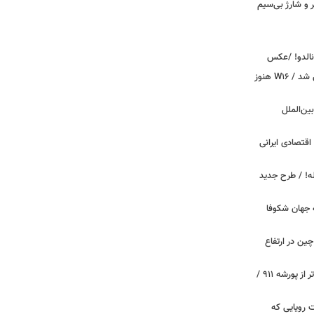
پیکر و شارژ بی‌سیم
ونالدو! /عکس
بوگاتی سفارشی با نام «دِستِریِر» معرفی شد / W۱۶ هنوز
اینترنت بین‌الملل
اقتصادی ایرانی
دید برای خودروهای ۲۰ ساله! / طرح جدید
 جهان شکوفا
ین در ارتفاع
پیچ‌های ۳۱ میلیارد تومانی پاگانی، گران‌تر از پورشه ۹۱۱ /
 سه قابلیت رویایی که