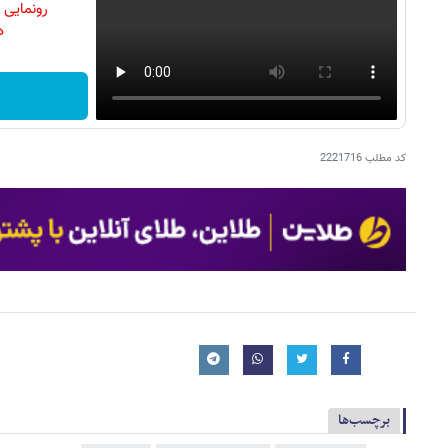
رونمایی
دن
کد مطلب
2221716
برچسب‌ها