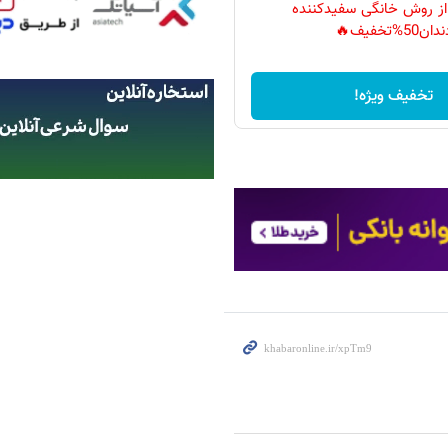
 از روش خانگی سفیدکننده
دان50%تخفیف🔥
تخفیف ویژه!