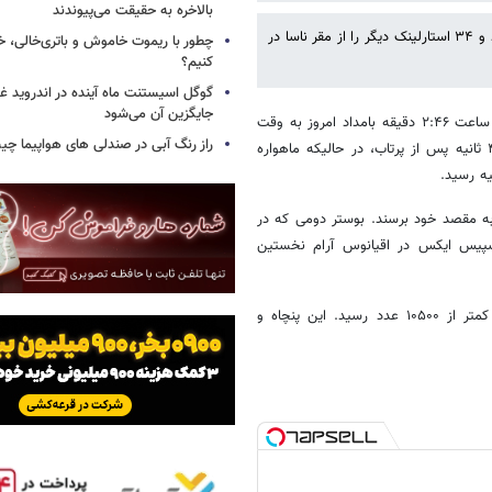
بالاخره به حقیقت می‌پیوندند
شرکت اسپیس ایکس ابرخوشه ماهواره ای خود در مدار زمین را گسترش داد و ۳۴ استارلینک دیگر را از مقر ناسا در
چطور با ریموت خاموش و باتری‌خالی، خ
کنیم؟
گوگل اسیستنت ماه آینده در اندروید غ
جایگزین آن می‌شود
به گزارش خبرآنلاین، به نقل از مهر، در همین راستا یک موشک فالکون۹ در ساعت ۲:۴۶ دقیقه بامداد امروز به وقت
راز رنگ آبی در صندلی های هواپیما چ
گرینویچ از مقر فضایی وندربرگ به فضا پرتاب شد. حدود هشت دقیقه و ۴۰ ثانیه پس از پرتاب، در حالیکه ماهواره
نای باند در مسیری قرار گرفتند تا ۵۰ دقیقه بعد به مقصد خود برسند. بوستر دومی که در
ی پهپاد کشتی اسپیس ایکس در اقیانوس آرام نخستین
با انجام این پرتاب تعداد ماهواره های فعال این خوشه در مدار زمین به کمتر از ۱۰۵۰۰ عدد رسید. این پنچاه و