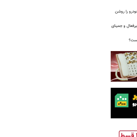
ودرو را روشن
یرفعال و جمینای
یست؟