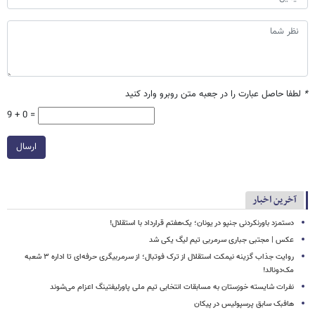
*
لطفا حاصل عبارت را در جعبه متن روبرو وارد کنید
9 + 0 =
ارسال
آخرین اخبار
دستمزد باورنکردنی جنپو در یونان؛ یک‌هفتم قرارداد با استقلال!
عکس | مجتبی جباری سرمربی تیم لیگ یکی شد
روایت جذاب گزینه نیمکت استقلال از ترک فوتبال؛ از سرمربیگری حرفه‌ای تا اداره ۳ شعبه
مک‌دونالد!
نفرات شایسته خوزستان به مسابقات انتخابی تیم ملی پاورلیفتینگ اعزام می‌شوند
هافبک سابق پرسپولیس در پیکان