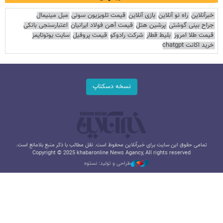
خبرآنلاین
راه نو آنلاین
بازی آنلاین
قیمت تلویزیون سونی
مبل مینیمال
جراح بینی گوشتی
پرشین هتل
قیمت آهن فولاد ایرانیان
اعتبارسنجی بانکی
قیمت طلا امروز
بلیط قطار
شرکت رادوکو
قیمت پروفیل
سایت یوتوتایمز
خرید اکانت chatgpt
نسخه دسکتاپ
تمامی حقوق این سایت برای خبرآنلاین محفوظ است. نقل مطالب با ذکر منبع بلامانع است.
Copyright © 2025 khabaronline News Agancy, All rights reserved
طراحی و تولید: نستوه