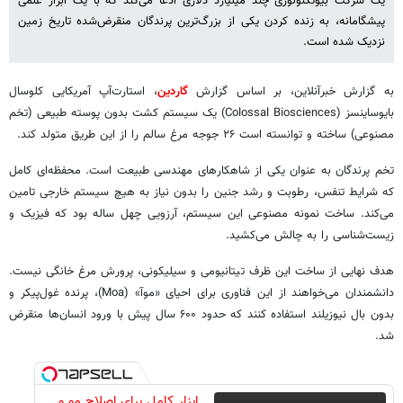
یک شرکت بیوتکنولوژی چند میلیارد دلاری ادعا می‌کند که با یک ابزار علمی
پیشگامانه، به زنده کردن یکی از بزرگ‌ترین پرندگان منقرض‌شده تاریخ زمین
نزدیک شده است.
به گزارش خبرآنلاین، بر اساس گزارش
گاردین
، استارت‌آپ آمریکایی کلوسال
بایوساینسز (Colossal Biosciences) یک سیستم کشت بدون پوسته طبیعی (تخم
مصنوعی) ساخته و توانسته است ۲۶ جوجه مرغ سالم را از این طریق متولد کند.
تخم پرندگان به عنوان یکی از شاهکارهای مهندسی طبیعت است. محفظه‌ای کامل
که شرایط تنفس، رطوبت و رشد جنین را بدون نیاز به هیچ سیستم خارجی تامین
می‌کند. ساخت نمونه مصنوعی این سیستم، آرزویی چهل ساله بود که فیزیک و
زیست‌شناسی را به چالش می‌کشید.
هدف نهایی از ساخت این ظرف تیتانیومی و سیلیکونی، پرورش مرغ خانگی نیست.
دانشمندان می‌خواهند از این فناوری برای احیای «موآ» (Moa)، پرنده غول‌پیکر و
بدون بال نیوزیلند استفاده کنند که حدود ۶۰۰ سال پیش با ورود انسان‌ها منقرض
شد.
ابزار کامل برای اصلاح مو و