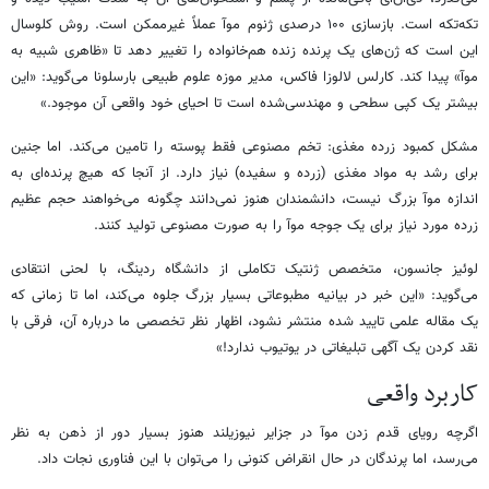
تکه‌تکه است. بازسازی ۱۰۰ درصدی ژنوم موآ عملاً غیرممکن است. روش کلوسال
این است که ژن‌های یک پرنده زنده هم‌خانواده را تغییر دهد تا «ظاهری شبیه به
موآ» پیدا کند. کارلس لالوزا فاکس، مدیر موزه علوم طبیعی بارسلونا می‌گوید: «این
بیشتر یک کپی سطحی و مهندسی‌شده است تا احیای خود واقعی آن موجود.»
مشکل کمبود زرده مغذی: تخم مصنوعی فقط پوسته را تامین می‌کند. اما جنین
برای رشد به مواد مغذی (زرده و سفیده) نیاز دارد. از آنجا که هیچ پرنده‌ای به
اندازه موآ بزرگ نیست، دانشمندان هنوز نمی‌دانند چگونه می‌خواهند حجم عظیم
زرده مورد نیاز برای یک جوجه موآ را به صورت مصنوعی تولید کنند.
لوئیز جانسون، متخصص ژنتیک تکاملی از دانشگاه ردینگ، با لحنی انتقادی
می‌گوید: «این خبر در بیانیه مطبوعاتی بسیار بزرگ جلوه می‌کند، اما تا زمانی که
یک مقاله علمی تایید شده منتشر نشود، اظهار نظر تخصصی ما درباره آن، فرقی با
نقد کردن یک آگهی تبلیغاتی در یوتیوب ندارد!»
کاربرد واقعی
اگرچه رویای قدم زدن موآ در جزایر نیوزیلند هنوز بسیار دور از ذهن به نظر
می‌رسد، اما پرندگان در حال انقراض کنونی را می‌توان با این فناوری نجات داد.