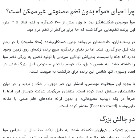
چرا احیای «موآ» بدون تخم مصنوعی غیرممکن است؟
موآ موجودی شگفت‌انگیز بود. با وزن بیش از ۲۰۰ کیلوگرم و قدی فراتر از ۳ متر،
این پرنده تخم‌هایی می‌گذاشت که ۸۰ برابر بزرگ‌تر از تخم مرغ بود.
در پستانداران، دانشمندان می‌توانند جنین دستکاری‌شده (مثلا ماموت) را در رحم
یک فیل جای‌گذاری کنند. اما در دنیای پرندگان، هیچ پرنده زنده‌ای روی زمین وجود
ندارد که جثه یا سیستم بدنی‌اش توانایی میزبانی یا تولید تخمی به بزرگی تخم موآ
را داشته باشد. به همین دلیل، یک «رحم یا تخم مصنوعیِ قابل بزرگ شدن در
ابعاد وسیع»، تنها شانس این پرنده برای بازگشت به طبیعت است.
با وجود این موفقیت مهندسی، انتشار این خبر موجی از شک و تردید را در میان
دانشمندان مستقل ایجاد کرده است. منتقدان می‌گویند شرکت کلوسال این ادعا را
صرفاً در یک «بیانیه مطبوعاتی» و بدون ارائه داده‌های خام علمی یا مقاله
داوری‌شده (Peer-reviewed) منتشر کرده است.
دو چالش بزرگ
معمای ژنتیک و دی‌ان‌ای تکه‌تکه شده: به دلیل اینکه ۶۰۰ سال از انقراض موآ
می‌گذرد، دی‌ان‌ای باقی‌مانده از پشم و استخوان‌های آن به شدت آسیب دیده و