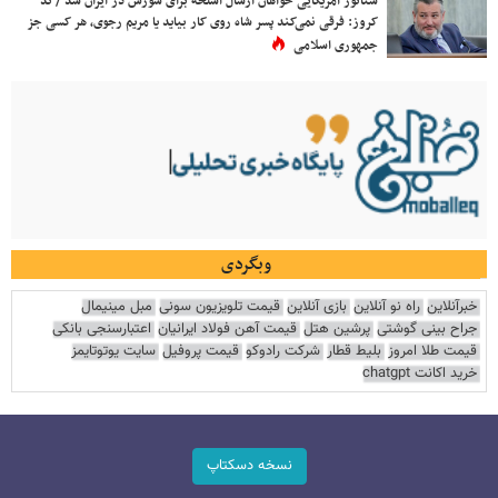
سناتور آمریکایی خواهان ارسال اسلحه برای شورش در ایران شد / تد
کروز: فرقی نمی‌کند پسر شاه روی کار بیاید یا مریم رجوی، هر کسی جز
جمهوری اسلامی
وبگردی
خبرآنلاین
راه نو آنلاین
بازی آنلاین
قیمت تلویزیون سونی
مبل مینیمال
جراح بینی گوشتی
پرشین هتل
قیمت آهن فولاد ایرانیان
اعتبارسنجی بانکی
قیمت طلا امروز
بلیط قطار
شرکت رادوکو
قیمت پروفیل
سایت یوتوتایمز
خرید اکانت chatgpt
نسخه دسکتاپ