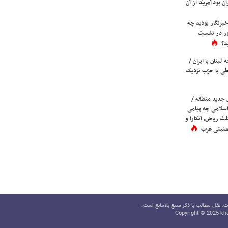
ن بود آمریکا از آن
برنگار بودید چه
ور در نشست
د؟
لبنان با ایران /
ی با حزب نزدیک
 جدید منطقه /
اسلامی چه پیامی
لث ریاض، آنکارا و
 امنیتی غرب
 نقل مطالب با ذکر منبع بلامانع است.
Copyright © 2025 kha