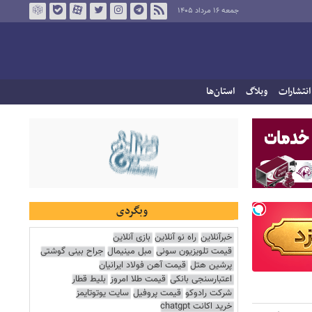
جمعه ۱۶ مرداد ۱۴۰۵
انتشارات
وبلاگ
استان‌ها
وبگردی
خبرآنلاین
راه نو آنلاین
بازی آنلاین
قیمت تلویزیون سونی
مبل مینیمال
جراح بینی گوشتی
پرشین هتل
قیمت آهن فولاد ایرانیان
اعتبارسنجی بانکی
قیمت طلا امروز
بلیط قطار
شرکت رادوکو
قیمت پروفیل
سایت یوتوتایمز
خرید اکانت chatgpt