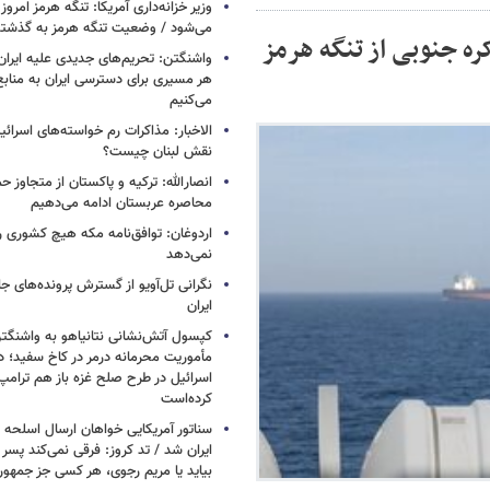
وزیر خزانه‌داری آمریکا: تنگه هرمز امروز ی
می‌شود / وضعیت تنگه هرمز به گذشته 
ره جنوبی از تنگه هرمز
واشنگتن: تحریم‌های جدیدی علیه ایران 
هر مسیری برای دسترسی ایران به منابع
می‌کنیم
الاخبار: مذاکرات رم خواسته‌های اسرائی
نقش لبنان چیست؟
انصارالله: ترکیه و پاکستان از متجاوز ح
محاصره عربستان ادامه می‌دهیم
اردوغان: توافق‌نامه مکه هیچ کشوری ر
نمی‌دهد
نگرانی تل‌آویو از گسترش پرونده‌های ج
ایران
کپسول آتش‌نشانی نتانیاهو به واشنگتن
مأموریت محرمانه درمر در کاخ سفید؛ دو
اسرائیل در طرح صلح غزه باز هم ترام
کرده‌است
سناتور آمریکایی خواهان ارسال اسلحه
ایران شد / تد کروز: فرقی نمی‌کند پسر 
بیاید یا مریم رجوی، هر کسی جز جمهو