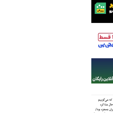
که می‌گوییم
حال مذاکره
ران معجزه بود/