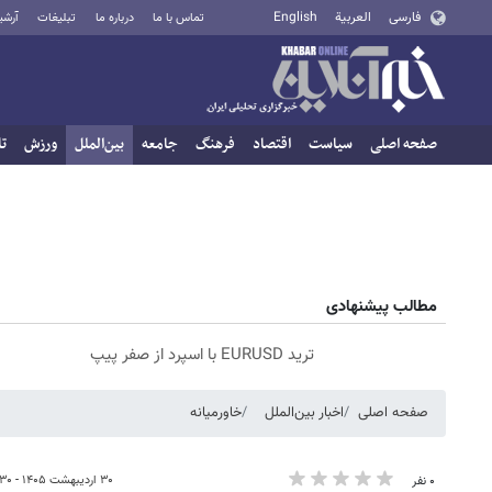
فارسی
العربية
English
تماس با ما
درباره ما
تبلیغات
آرشی
صفحه اصلی
سیاست
اقتصاد
فرهنگ
جامعه
بین‌الملل
ورزش
تا
مطالب پیشنهادی
ترید EURUSD با اسپرد از صفر پیپ
صفحه اصلی
اخبار بین‌الملل
خاورمیانه
۳۰ اردیبهشت ۱۴۰۵ - ۱۴:۳۰
۰ نفر