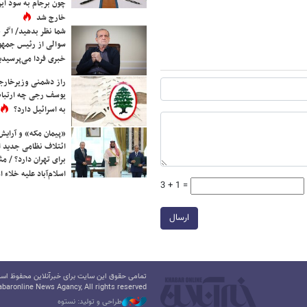
چون برجام به سود ایرا
خارج شد
شما نظر بدهید/ اگر خ
سوالی از رئیس جمه
خبری فردا می‌پرسیدی
راز دشمنی وزیرخارجه 
یوسف رجی چه ارتباط
به اسرائیل دارد؟
«پیمان مکه» و آرایش
ائتلاف نظامی جدید 
برای تهران دارد؟ / مث
اسلام‌آباد علیه خلاء
3 + 1 =
ارسال
تمامی حقوق این سایت برای خبرآنلاین محفوظ است.
baronline News Agancy, All rights reserved
طراحی و تولید: نستوه