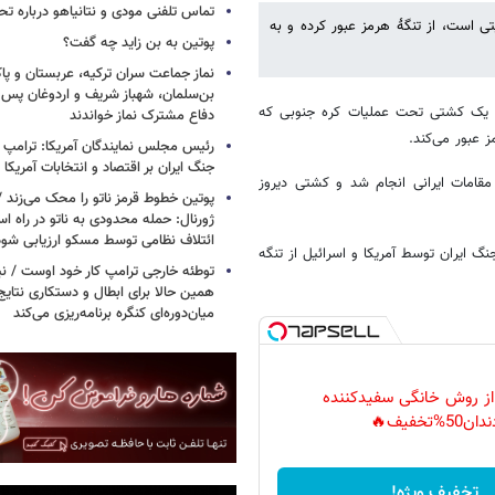
تماس تلفنی مودی و نتانیاهو درباره تح
 است، از تنگهٔ هرمز عبور کرده و به
پوتین به بن زاید چه گفت؟
نماز جماعت سران ترکیه، عربستان و پ
بن‌سلمان، شهباز شریف و اردوغان پس ا
فت یک کشتی تحت عملیات کره جنوبی که
دفاع مشترک نماز خواندند
 عبور می‌کند.
رئیس مجلس نمایندگان آمریکا: ترامپ 
جنگ ایران بر اقتصاد و انتخابات آمریکا
مقامات ایرانی انجام شد و کشتی دیروز
پوتین خطوط قرمز ناتو را محک می‌زند /
ژورنال: حمله محدودی به ناتو در راه ا
ائتلاف نظامی توسط مسکو ارزیابی شود
 ایران توسط آمریکا و اسرائیل از تنگه
توطئه خارجی ترامپ کار خود اوست / نیوی
همین حالا برای ابطال و دستکاری نتایج
میان‌دوره‌ای کنگره برنامه‌ریزی می‌کند
 از روش خانگی سفیدکننده
دان50%تخفیف🔥
تخفیف ویژه!