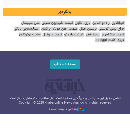
وبگردی
خبرآنلاین
راه نو آنلاین
بازی آنلاین
قیمت تلویزیون سونی
مبل مینیمال
جراح بینی گوشتی
پرشین هتل
قیمت آهن فولاد ایرانیان
اعتبارسنجی بانکی
قیمت طلا امروز
بلیط قطار
شرکت رادوکو
قیمت پروفیل
سایت یوتوتایمز
خرید اکانت chatgpt
نسخه دسکتاپ
تمامی حقوق این سایت برای خبرآنلاین محفوظ است. نقل مطالب با ذکر منبع بلامانع است.
Copyright © 2025 khabaronline News Agancy, All rights reserved
طراحی و تولید: نستوه