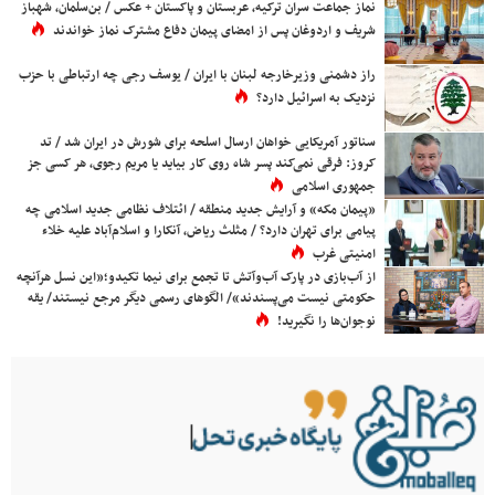
نماز جماعت سران ترکیه، عربستان و پاکستان + عکس / بن‌سلمان، شهباز
شریف و اردوغان پس از امضای پیمان دفاع مشترک نماز خواندند
راز دشمنی وزیرخارجه لبنان با ایران / یوسف رجی چه ارتباطی با حزب
نزدیک به اسرائیل دارد؟
سناتور آمریکایی خواهان ارسال اسلحه برای شورش در ایران شد / تد
کروز: فرقی نمی‌کند پسر شاه روی کار بیاید یا مریم رجوی، هر کسی جز
جمهوری اسلامی
«پیمان مکه» و آرایش جدید منطقه / ائتلاف نظامی جدید اسلامی چه
پیامی برای تهران دارد؟ / مثلث ریاض، آنکارا و اسلام‌آباد علیه خلاء
امنیتی غرب
از آب‌بازی در پارک آب‌وآتش تا تجمع برای نیما تکیدو؛«این نسل هرآنچه
حکومتی نیست می‌پسندند»/ الگوهای رسمی دیگر مرجع نیستند/ یقه
نوجوان‌ها را نگیرید!