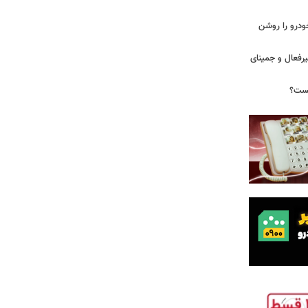
ودرو را روشن
یرفعال و جمینای
یست؟