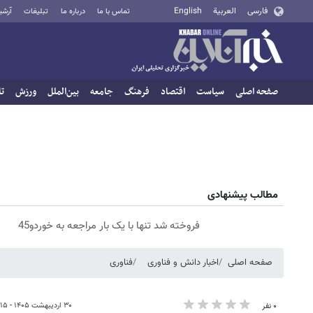
فارسی
العربية
English
تماس با ما
درباره ما
تبلیغات
آرشی
صفحه اصلی
سیاست
اقتصاد
فرهنگ
جامعه
بین‌الملل
ورزش
تا
مطالب پیشنهادی
فروخته شد تنها با یک بار مراجعه به خوردو45
صفحه اصلی
اخبار دانش و فناوری
فناوری
۳۰ اردیبهشت ۱۴۰۵ - ۱۵:۱۵
۰ نفر