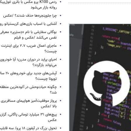
ردمی K100 پرو مکس با باتری غول‌
روانه بازار می‌شود
چرا جلوپنجره‌ها حذف شدند؟ /عکس
آشنایی با اسباب‌ بازی‌های کریستیانو ر
نفس می‌کشد /عکس و فیلم
ماجرای اعمال ضریب ۲.۷ برای 
چیست؟
احیای پراید در دوران مدرن؛ آیا خودروی 
می‌تواند بازگردد؟
آپشن‌های ج
تویوتا چیست؟
چگونه حیات‌وحش در آلوده‌ترین منطقه
شد؟
پرواز موفقیت‌آمیز هواپیمای مسافربری چ
بالا /عکس
عکس
تحول بزرگ در آیفون ۱۸ پرو/