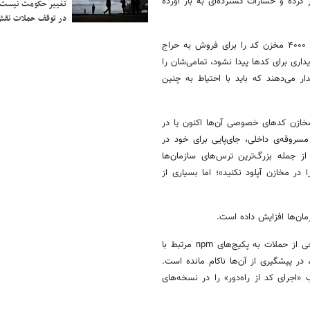
‌هاب منتشر کرده و خسارات گسترده‌ای به بار آورده
تغییر حکومت نیست/ 
در توقف حملات نقش
گروه هکری TeamPCP با انتشار پستی، کدهای داخلی گیت‌هاب شامل حدود ۴۰۰۰ مخزن کد را برای فروش به حراج
داری برای کدها پیدا نشود، تمامی‌شان را
ر می‌دهند که باید با احتیاط به چنین
 مخازن کدهای خصوصی آن‌ها اکنون یا در
مسروقه‌ی داخلی، جای‌پایی برای خود در
ز جمله بزرگ‌ترین ترس‌های سازمان‌ها
 در مخازن آپلود نکنید»؛ اما بسیاری از
مان‌ها افزایش داده است.
نفوذ به گیت‌هاب در بدترین زمان ممکن رخ داده؛ این پلتفرم به‌تازگی با موجی از حملات به پکیج‌های npm مرتبط با
دافزار Shai-Hulud مواجه بوده و با وجود آگاهی از مشکل از سپتامبر ۲۰۲۵، در پیشگیری از آن‌ها ناکام مانده است.
Wiz  یک آسیب‌پذیری خطرناکِ «اجرای کد از راه‌دور» را در نسخه‌های