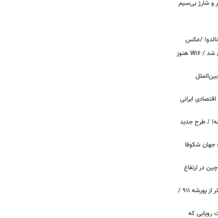
پیکر و شارژ بی‌سیم
ونالدو! /عکس
بوگاتی سفارشی با نام «دِستِریِر» معرفی شد / W۱۶ هنوز
اینترنت بین‌الملل
اقتصادی ایرانی
دید برای خودروهای ۲۰ ساله! / طرح جدید
 جهان شکوفا
ین در ارتفاع
پیچ‌های ۳۱ میلیارد تومانی پاگانی، گران‌تر از پورشه ۹۱۱ /
 سه قابلیت رویایی که