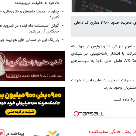
بالاخره به حقیقت می‌پیوندند
چطور با ریموت خاموش و باتری‌خالی، خ
کنیم؟
گیت‌هاب تأیید کرد که در پی آلوده‌شدن دستگاه یکی از کارمندانش به افزونه‌ی مخرب، حدود ۳۸۰۰ مخزن کد داخلی
گوگل اسیستنت ماه آینده در اندروید غ
جایگزین آن می‌شود
راز رنگ آبی در صندلی های هواپیما چ
پلتفرم میزبانی کد و دواپس در جهان که
کت با انتشار رشته‌توییتی در شبکه‌ی
اجتماعی X تأیید کرد که یک «افزونه‌ی آلوده و مخرب» در محیط توسعه‌ی VS Code، عامل اصلی نفوذ به سیستم‌های
اج و سرقتِ «مخازن کدهای داخلی» شرکت
تریان وجود ندارد.
 از روش خانگی سفیدکننده