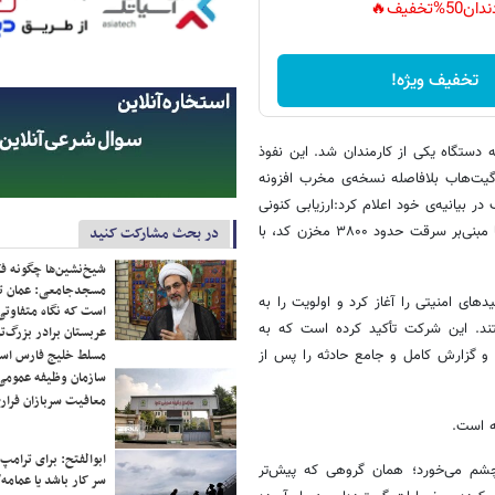
دان50%تخفیف🔥
تخفیف ویژه!
ستگاه یکی از کارمندان شد. این نفوذ
ی مخرب VS Code صورت گرفته بود. گیت‌هاب بلافاصله نسخه‌ی مخرب افزونه
در بیانیه‌ی خود اعلام کرد:ارزیابی کنونی
در بحث مشارکت کنید
ما این است که مهاجمان تنها کدهای داخلی را استخراج کرده‌اند. ادعای هکرها مبنی‌بر سرقت حدود ۳۸۰۰ مخزن کد، با
شیخ‌نشین‌ها چگونه فک
مسجدجامعی: عمان تن
ای امنیتی را آغاز کرد و اولویت را به
است که نگاه متفاوتی 
ند. این شرکت تأکید کرده است که به
عربستان برادر بزرگ‌
مسلط خلیج فارس ا
 و گزارش کامل و جامع حادثه را پس از
سازمان وظیفه عمومی 
معافیت سربازان فراری
ابوالفتح: برای ترامپ
مله‌ی سایبری به گیت‌هاب، نام گروه هکری TeamPCP به چشم می‌خورد؛ همان گروهی که پیش‌تر
سر کار باشد یا عمامه/