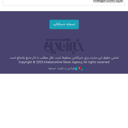
خرید اکانت chatgpt
نسخه دسکتاپ
تمامی حقوق این سایت برای خبرآنلاین محفوظ است. نقل مطالب با ذکر منبع بلامانع است.
Copyright © 2025 khabaronline News Agancy, All rights reserved
طراحی و تولید: نستوه