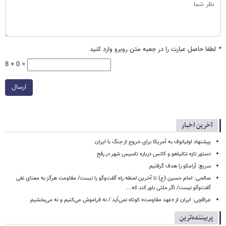
*
لطفا حاصل عبارت را در جعبه متن روبرو وارد کنید
8 + 0 =
ارسال
آخرین اخبار
پیشنهاد اولیانوف به آمریکا برای خروج از جنگ با ایران
دستور تازه نتانیاهو و کاتس درباره تاسیس شهر در رفح
سریع: آرامکو را هدف گرفتیم
صالحی: امام حسین (ع) تا آخرین لحظه راه گفت‌وگو را نبست/ مقاومت هرگز به معنای نفی
گفت‌وگو نیست/ اگر ملتی باور کند که....
عراقچی: ایران از «عهد مقاومت» کوتاه نمی‌آید / نه فراموش می‌کنیم و نه می‌بخشیم
پربیننده‌ترین