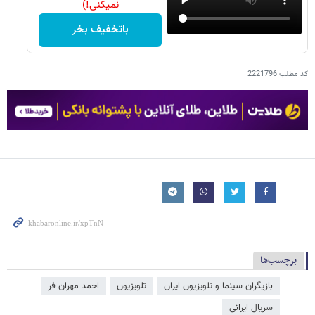
نمیکنی!)
باتخفیف بخر
کد مطلب
2221796
برچسب‌ها
بازیگران سینما و تلویزیون ایران
تلویزیون
احمد مهران فر
سریال ایرانی