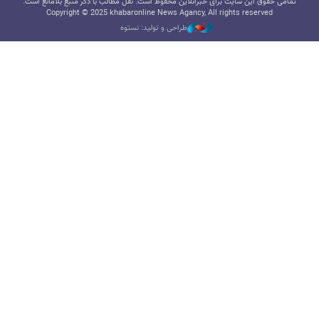
تمامی حقوق این سایت برای خبرآنلاین محفوظ است. نقل مطالب با ذکر منبع بلامانع است.
Copyright © 2025 khabaronline News Agancy, All rights reserved
طراحی و تولید: نستوه