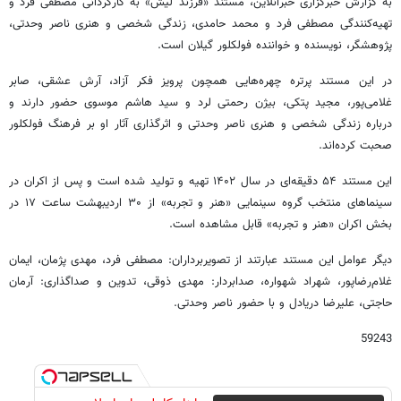
به گزارش خبرگزاری خبرآنلاین، مستند «فرزند لیش» به کارگردانی مصطفی فرد و
تهیه‌کنندگی مصطفی فرد و محمد حامدی، زندگی‌ شخصی و هنری ناصر وحدتی،
پژوهشگر، نویسنده و خواننده فولکلور گیلان است.
در این مستند پرتره چهره‌هایی همچون پرویز فکر آزاد، آرش عشقی، صابر
غلامی‌پور، مجید پتکی، بیژن رحمتی لرد و سید هاشم موسوی حضور دارند و
درباره زندگی شخصی و هنری ناصر وحدتی و اثرگذاری آثار او بر فرهنگ فولکلور
صحبت کرده‌اند.
این مستند ۵۴ دقیقه‌ای در سال ۱۴۰۲ تهیه و تولید شده است و پس از اکران در
سینماهای منتخب گروه سینمایی «هنر و تجربه» از ۳۰ اردیبهشت‌ ساعت ۱۷ در
بخش اکران «هنر و تجربه» قابل مشاهده است.
دیگر عوامل این مستند عبارتند از تصویربرداران: مصطفی فرد، مهدی پژمان، ایمان
غلام‌رضاپور، شهراد شهواره، صدابردار: مهدی ذوقی، تدوین‌ و صداگذاری: آرمان
حاجتی، علیرضا دریادل و با حضور ناصر وحدتی.
59243