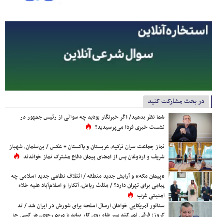
در بحث مشارکت کنید
شما نظر بدهید/ اگر خبرنگار بودید چه سوالی از رئیس جمهور در
نشست خبری فردا می‌پرسیدید؟
نماز جماعت سران ترکیه، عربستان و پاکستان + عکس / بن‌سلمان، شهباز
شریف و اردوغان پس از امضای پیمان دفاع مشترک نماز خواندند
«پیمان مکه» و آرایش جدید منطقه / ائتلاف نظامی جدید اسلامی چه
پیامی برای تهران دارد؟ / مثلث ریاض، آنکارا و اسلام‌آباد علیه خلاء
امنیتی غرب
سناتور آمریکایی خواهان ارسال اسلحه برای شورش در ایران شد / تد
کروز: فرقی نمی‌کند پسر شاه روی کار بیاید یا مریم رجوی، هر کسی جز