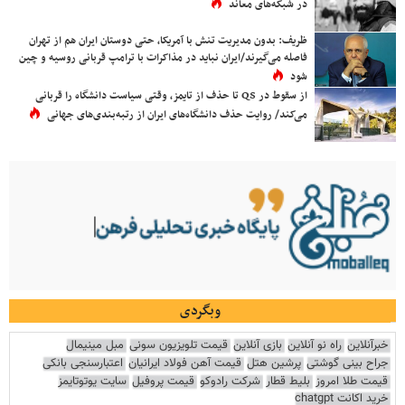
در شبکه‌های معاند
ظریف: بدون مدیریت تنش با آمریکا، حتی دوستان ایران هم از تهران
فاصله می‌گیرند/ایران نباید در مذاکرات با ترامپ قربانی روسیه و چین
شود
از سقوط در QS تا حذف از تایمز، وقتی سیاست دانشگاه را قربانی
می‌کند/ روایت حذف دانشگاه‌های ایران از رتبه‌بندی‌های جهانی
وبگردی
خبرآنلاین
راه نو آنلاین
بازی آنلاین
قیمت تلویزیون سونی
مبل مینیمال
جراح بینی گوشتی
پرشین هتل
قیمت آهن فولاد ایرانیان
اعتبارسنجی بانکی
قیمت طلا امروز
بلیط قطار
شرکت رادوکو
قیمت پروفیل
سایت یوتوتایمز
خرید اکانت chatgpt