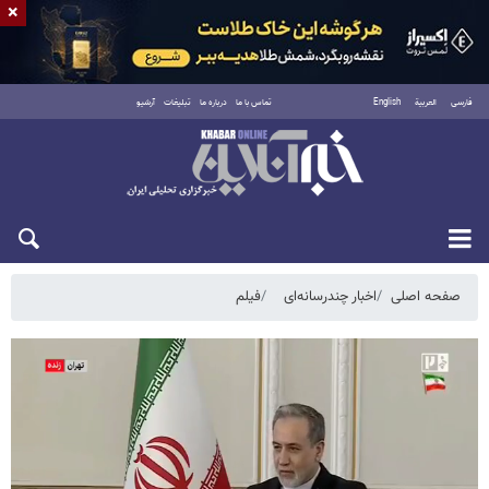
×
فارسی
العربية
English
تماس با ما
درباره ما
تبلیغات
آرشیو
پنجشنبه ۱۵ مرداد ۱۴۰۵
صفحه اصلی
اخبار چندرسانه‌ای
فیلم