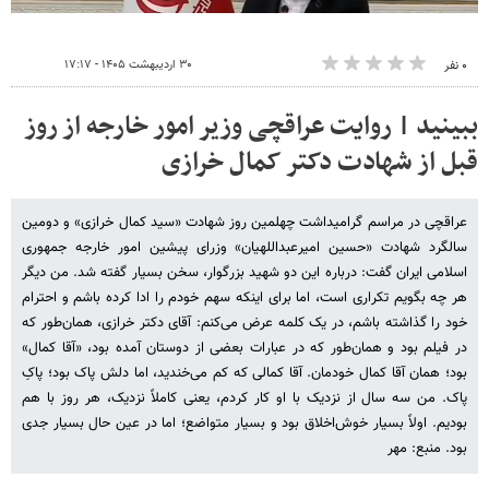
۳۰ اردیبهشت ۱۴۰۵ - ۱۷:۱۷
۰ نفر
ببینید | روایت عراقچی وزیر امور خارجه از روز
قبل از شهادت دکتر کمال خرازی
عراقچی در مراسم گرامیداشت چهلمین روز شهادت «سید کمال خرازی» و دومین
سالگرد شهادت «حسین امیرعبداللهیان» وزرای پیشین امور خارجه جمهوری
اسلامی ایران گفت: درباره این دو شهید بزرگوار، سخن بسیار گفته شد. من دیگر
هر چه بگویم تکراری است، اما برای اینکه سهم خودم را ادا کرده باشم و احترام
خود را گذاشته باشم، در یک کلمه عرض می‌کنم: آقای دکتر خرازی، همان‌طور که
در فیلم بود و همان‌طور که در عبارات بعضی از دوستان آمده بود، «آقا کمال»
بود؛ همان آقا کمال خودمان. آقا کمالی که کم می‌خندید، اما دلش پاک بود؛ پاکِ
پاک. من سه سال از نزدیک با او کار کردم، یعنی کاملاً نزدیک، هر روز با هم
بودیم. اولاً بسیار خوش‌اخلاق بود و بسیار متواضع؛ اما در عین حال بسیار جدی
بود. منبع: مهر