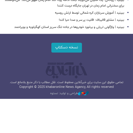
ببینید | روحانی: یک اقلیتی می‌گویند جنگ ادامه پیدا کند امام زمان ظهور می‌کند؛ می‌خواستند
برای سخنرانی امام زمان در تهران جایگاه درست کنند!
ببینید | آموزش سربازان کره شمالی توسط ارتش روسیه
ببینید | مشاور قالیباف: اقلیت پر سر و صدا حیا کند!
ببینید | واژگونی تریلی و برخورد خودروها در جاده تنگ سریز استان کهگیلویه و بویراحمد
نسخه دسکتاپ
تمامی حقوق این سایت برای خبرآنلاین محفوظ است. نقل مطالب با ذکر منبع بلامانع است.
Copyright © 2025 khabaronline News Agancy, All rights reserved
طراحی و تولید: نستوه