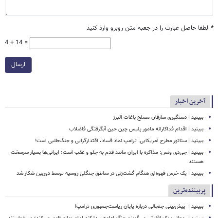
*
لطفا حاصل عبارت را در جعبه متن روبرو وارد کنید
4 + 14 =
ارسال
آخرین اخبار
ببینید | دستگیری سارقان مسلح باغات البرز
ببینید | اقدام فداکارانه مامور پلیس چین حین آبگرفتگی فاضلاب
ببینید | سناتور مطرح آمریکایی: ترامپ نماد فساد، اقتدارگرایی و جنگ‌طلبی است!
ببینید | جی‌دی ونس: مذاکره با ایران مانند قدم به جلو و عقب است؛ ایرانی‌ها بسیار سرسخت
هستند
ببینید | یک خرس قهوه‌ای هنگام گشت‌زنی در مناطق جنگلی روسیه توسط دوربین شکار شد
پربیننده‌ترین
ببینید | ‏ پیش‌بینی جنجالی درباره پایان ریاست‌جمهوری ترامپ!