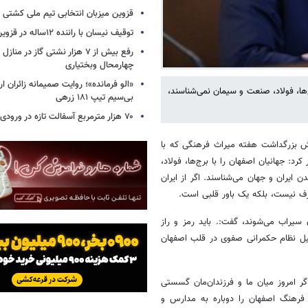
قزوین میزبان انتخابی تیم ملی کشتی
توقیف نیسان با راننده ۱۲ساله در قزوین
رفع بیش از ۷ هزار نشتی گاز در 
چهارمحال وبختیاری
«الو فرمانده»؛ روایت صمیمانه زائران ا
ها، فولاد، صنعت و سیمان نمی‌شناسند،
بی‌سیم تیپ ۱۸۱ زرهی
۷۰ هزار مترمربع آسفالت تازه در ورودی پرتردد شیراز
یش بزرگداشت هفته میراث فرهنگی که با
د: جهانیان اصفهان را با برج‌ها، فولاد،
ایران و جهان می‌شناسند. اگر از ایران
ارف نیست، بلکه یک باور قلبی است.
سیراب می‌شوند، گفت:. باید رمز و راز
یل نظام حکمرانی صفوی در قلب اصفهان
ر امروز میان ما و فرزندان‌مان گسستی
فرهنگ اصفهان را دوباره به مدارس و