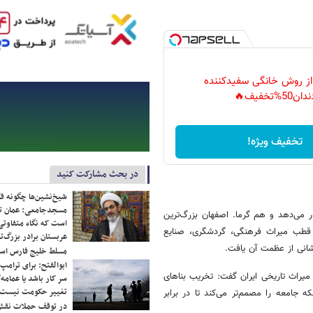
 از روش خانگی سفیدکننده
دان50%تخفیف🔥
تخفیف ویژه!
در بحث مشارکت کنید
شیخ‌نشین‌ها چگونه فک
مسجدجامعی: عمان تن
می‌دهد و هم گرما. اصفهان بزرگ‌ترین
است که نگاه متفاوتی 
ن قطب میراث فرهنگی، گردشگری، صنایع
عربستان برادر بزرگ‌
انی از عظمت آن یافت.
مسلط خلیج فارس ا
ابوالفتح: برای ترامپ
میراث تاریخی ایران گفت: تخریب بناهای
سر کار باشد یا عمامه/
تغییر حکومت نیست/ 
جامعه را مصمم‌تر می‌کند تا در برابر
در توقف حملات نقش