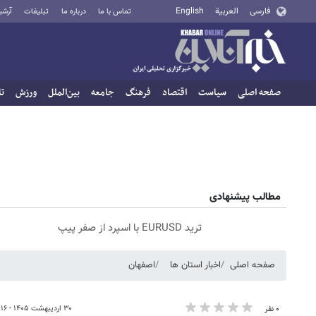
فارسی
العربية
English
تماس با ما
درباره ما
تبلیغات
آرشی
صفحه اصلی
سیاست
اقتصاد
فرهنگ
جامعه
بین‌الملل
ورزش
تا
مطالب پیشنهادی
ترید EURUSD با اسپرد از صفر پیپ
صفحه اصلی
اخبار استان ها
اصفهان
۳۰ اردیبهشت ۱۴۰۵ - ۱۷:۱۶
۰ نفر