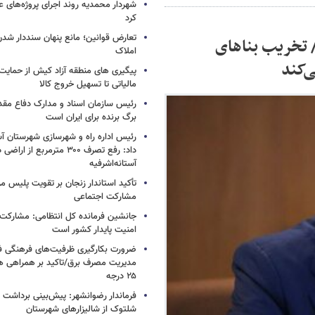
شهردار محمدیه روند اجرای پروژه‌های ع
کرد
تعارض قوانین؛ مانع پنهان سنددار شد
 تخریب بناهای
املاک
‌کند
پیگیری های منطقه آزاد کیش از حمایت‌ه
مالیاتی تا تسهیل خروج کالا
رئیس سازمان اسناد و مدارک دفاع مق
برگ برنده برای ایران است
رئیس اداره راه و شهرسازی شهرستان آست
داد: رفع تصرف ۳۰۰ مترمربع از ا
آستانه‌اشرفیه
تأکید استاندار زنجان بر تقویت پلیس مر
مشارکت اجتماعی
جانشین فرمانده کل انتظامی: مشارکت م
امنیت پایدار کشور است
ضرورت بکارگیری ظرفیت‌های فرهنگی ف
مدیریت مصرف برق/تاکید بر همراهی ه
۲۵ درجه
شلتوک از شالیزارهای شهرستان