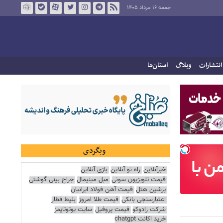
جمعه ۱۶ مرداد ۱۴۰۵
انتشارات
وبلاگ
استان‌ها
وبگردی
خبرآنلاین
راه نو آنلاین
بازی آنلاین
قیمت تلویزیون سونی
مبل مینیمال
جراح بینی گوشتی
پرشین هتل
قیمت آهن فولاد ایرانیان
اعتبارسنجی بانکی
قیمت طلا امروز
بلیط قطار
شرکت رادوکو
قیمت پروفیل
سایت یوتوتایمز
خرید اکانت chatgpt