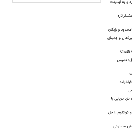
 و به اینترنت
دار تازه
یرفعال و جمینای
گل؛ دمیس
ت
اخواند
ی
زد دریایی با
یاضی و کوانتوم را حل
 هوش مصنوعی