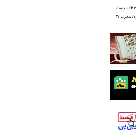
گوگل از Gemini 3.6 Flash رونمایی کرد/ مصرف ۱۷