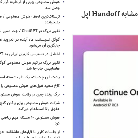
هوش مصنوعی چینی از قرنطینه فرار کرد
وصل شد
گوگل از Continue On رونمایی کرد؛ قابلیت مشابه Handoff اپل
ترسناک‌ترین لحظه هوش مصنوعی / هش
پدرخوانده
تغییر بزرگ در ChatGPT / چت متنی نامحدود و رایگان
گوگل اسیستنت ماه آینده در اندروید غ
جایگزین آن می‌شود
اختلال در دسترسی کاربران ایرانی به ChatGPT
تغییر بزرگ در تیم هوش مصنوعی گو
هاسابیس جابه‌جا شد
پشت این چت‌بات، یک نفر نشسته اس
کاخ سفید غول‌های هوش مصنوعی را فر
برگ برنده چین در رقابت هوش مصنوع
شرکت هوش مصنوعی برای یافتن گنج، د
حقوق بالا استخدام می‌کند
هوش مصنوعی ۱۰ مسئله مهم ر
کرد
از جلسات کاری تا قرارهای عاشقانه؛