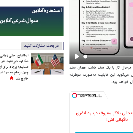
در بحث مشارکت کنید
ابوالفتح: حتی زمانی 
مذاکره نمی‌کنیم، در 
Play
هستیم/ برجام برای ای
د درحال کار با یک سند باشد، همان سند
چون برجام به سود ایرا
از همان‌جا در Google Docs باز شود. گوگل می‌گوید این قابلیت به‌صورت دوطرفه
خارج شد
ل خواهد بود.
لی بلاگر معروف درباره لاغری
ناگهانی اش!