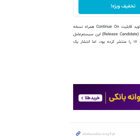
تخفیف ویژه!
این قابلیت در ابتدا به‌صورت محدود در دسترس قرار می‌گیرد و گوگل می‌گوید قابلیت Continue On همراه نسخه
«RC۱» اندروید ۱۷ منتشر می‌شود که منظور از RC۱ اولین نسخه نامزد انتشار (Release Candidate) این سیستم‌عامل
است. هرچند گوگل حدود یک ماه پیش آخرین بتای برنامه‌ریزی‌شده اندروید ۱۷ را منتشر کرده بود، اما انتشار یک