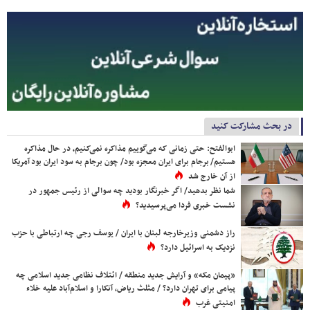
در بحث مشارکت کنید
ابوالفتح: حتی زمانی که می‌گوییم مذاکره نمی‌کنیم، در حال مذاکره
هستیم/ برجام برای ایران معجزه بود/ چون برجام به سود ایران بود آمریکا
از آن خارج شد
شما نظر بدهید/ اگر خبرنگار بودید چه سوالی از رئیس جمهور در
نشست خبری فردا می‌پرسیدید؟
راز دشمنی وزیرخارجه لبنان با ایران / یوسف رجی چه ارتباطی با حزب
نزدیک به اسرائیل دارد؟
«پیمان مکه» و آرایش جدید منطقه / ائتلاف نظامی جدید اسلامی چه
پیامی برای تهران دارد؟ / مثلث ریاض، آنکارا و اسلام‌آباد علیه خلاء
امنیتی غرب