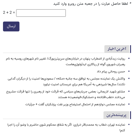
*
لطفا حاصل عبارت را در جعبه متن روبرو وارد کنید
2 + 2 =
ارسال
آخرین اخبار
روایت زیدآبادی از اضطراب پنهان در خیابان‌های سن‌پترزبورگ/ تغییر نام شهرهای روسیه به نام
رهبران شوروی گواه از ریاکاری ایدئولوژی‌هاست
حسن روحانی پیام داد
واکنش یک نماینده مجلس به توافق سه جانبه «مکه» / سعودی‌ها امنیت را از دیگران گدایی
نکنند/ سال‌ها شیردهی به آمریکا هم برای عربستان امنیت نیاورد
مشاور شهید لاریجانی: بعضی جریان‌های سیاسی که قرائت خود از رهبری را تنها قرائت مشروع
می‌دانند «عقب‌افتاده» و «مشکوک‌الوضعیت» هستند
نماینده مجلس دوازدهم از احتمال استیضاح وزیر نفت پزشکیان گفت + جزئیات
پربیننده‌ترین
نماینده تهران خطاب به محمدباقر خرازی: اگر به شلاق محکوم شوی حاضرم با وضو آن را اجرا
کنم!