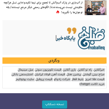
از آب‌بازی در پارک آب‌وآتش تا تجمع برای نیما تکیدو؛«این نسل هرآنچه
حکومتی نیست می‌پسندند»/ الگوهای رسمی دیگر مرجع نیستند/ یقه
نوجوان‌ها را نگیرید!
وبگردی
خبرآنلاین
راه نو آنلاین
بازی آنلاین
قیمت تلویزیون سونی
مبل مینیمال
جراح بینی گوشتی
پرشین هتل
قیمت آهن فولاد ایرانیان
اعتبارسنجی بانکی
قیمت طلا امروز
بلیط قطار
شرکت رادوکو
قیمت پروفیل
سایت یوتوتایمز
خرید اکانت chatgpt
نسخه دسکتاپ