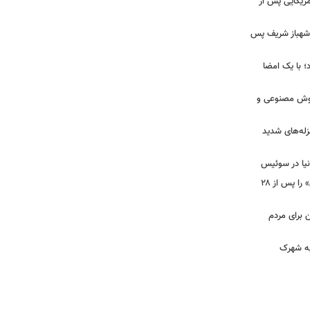
آمریکایی پس از
و شهباز شریف پس
؛ با یک امضا
 هوش مصنوعی و
لزله‌های شدید
دنیا در سوئیس
ببینید | شادمهر عقیلی آهنگ «گل یاس» را پس از ۲۸
ن برای مردم
 به شهرک