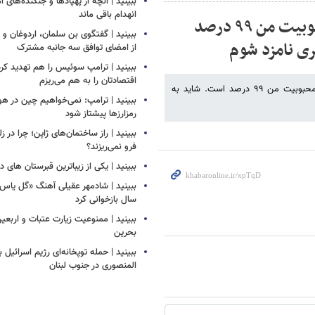
ببینید | آنچه از پهپادها و جنگنده‌های 
انهدام باقی ماند
ببینید | دونالد ترامپ: در اسرائیل، میزان محبوبیت من ۹۹ درصد
ببینید | گفتگوی بن سلمان، اردوغان 
ری نامزد شوم
از امضای توافق سه جانبه مشترک
ببینید | ترامپ سوئیس را هم تهدید کرد
اقتصادتان را به هم می‌ریزم
دونالد ترامپ در گفتگو با خبرنگار اسرائیلی اظهار کرد: «در اسرائیل، میزان محبوبیت من ۹۹ درصد است. شاید به
ببینید | ترامپ: نمی‌خواهیم چین در
رمزارزها پیشتاز شود
ببینید | راز ساختمان‌های ژاپن؛ چرا در ز
فرو نمی‌ریزند؟
ببینید | یکی از زیباترین قبرستان های 
سال بازخوانی کرد
ببینید | ممنوعیت زیارت عتبات و اربعی
بحرین
ببینید | حمله توپخانه‌ای رژیم اسرائیل
المنصوری در جنوب لبنان