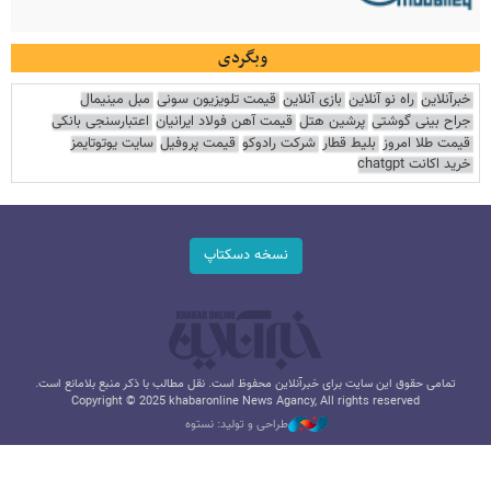
وبگردی
خبرآنلاین
راه نو آنلاین
بازی آنلاین
قیمت تلویزیون سونی
مبل مینیمال
جراح بینی گوشتی
پرشین هتل
قیمت آهن فولاد ایرانیان
اعتبارسنجی بانکی
قیمت طلا امروز
بلیط قطار
شرکت رادوکو
قیمت پروفیل
سایت یوتوتایمز
خرید اکانت chatgpt
نسخه دسکتاپ
تمامی حقوق این سایت برای خبرآنلاین محفوظ است. نقل مطالب با ذکر منبع بلامانع است.
Copyright © 2025 khabaronline News Agancy, All rights reserved
طراحی و تولید: نستوه