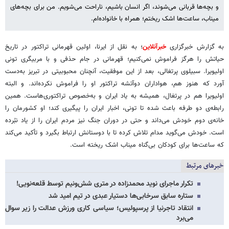
و بچه‌ها قربانی می‌شوند، اگر انسان باشیم، ناراحت می‌شویم. من برای بچه‌های
میناب، ساعت‌ها اشک ریختم؛ همراه با خانواده‌ام.
به گزارش خبرگزاری
خبرآنلاین
؛ به نقل از ایرنا، اولین قهرمانی تراکتور در تاریخ
حیاتش را هرگز فراموش نمی‌کنیم؛ قهرمانی در جام حذفی و با مربیگری تونی
اولیویرا. سبیلوی پرتغالی، بعد از این موفقیت، آنچنان محبوبیتی در تبریز به‌دست
آورد که هنوز هم، هواداران دوآتشه تراکتور او را فراموش نکرده‌اند. و البته
اولیویرا هم در پرتغال، همیشه به یاد ایران و به‌خصوص تراکتوری‌هاست. همین
رابطه‌ی دو طرفه باعث شده تا تونی، اخبار ایران را پیگیری کند؛ او کشورمان را
خانه‌ی دوم خودش می‌داند و حتی در دوران جنگ نیز مردم ایران را از یاد نبُرده
است. خودش می‌گوید مدام تلاش کرده تا با دوستانش ارتباط بگیرد و تأکید می‌کند
که ساعت‌ها برای کودکان بی‌گناه میناب اشک ریخته است.
خبرهای مرتبط
تکرار ماجرای نوید محمدزاده در متری شش‌ونیم توسط قلعه‌نویی!
ستاره سابق سرخابی‌ها دستیار عبدی در تیم امید شد
انتقاد تاجرنیا از پرسپولیس؛ سیاسی کاری ورزش عدالت را زیر سوال
می‌برد