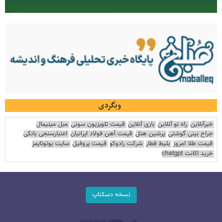
وبگردی
خبرآنلاین
راه نو آنلاین
بازی آنلاین
قیمت تلویزیون سونی
مبل مینیمال
جراح بینی گوشتی
پرشین هتل
قیمت آهن فولاد ایرانیان
اعتبارسنجی بانکی
قیمت طلا امروز
بلیط قطار
شرکت رادوکو
قیمت پروفیل
سایت یوتوتایمز
خرید اکانت chatgpt
نسخه دسکتاپ