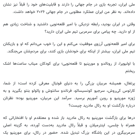
ملی ایران، تجربه بازی در جام جهانی را دارند و قابلیت‌های خود را قبلاً نیز نشان
داده‌اند. به نظر من ایران عملکرد مطلوبی در جام جهانی ۲۰۲۶ خواهد داشت.
وقتی در ایران بودید، رابطه نزدیکی با امیر قلعه‌نویی داشتید و شناخت زیادی هم
از او دارید. چه پیامی برای سرمربی تیم ملی ایران دارید؟
برای امیر قلعه‌نویی آرزوی موفقیت می‌کنم و این را خوب می‌دانم که او و بازیکنان
تیم ملی ایران، بیشتر از اینکه برای خودشان بازی کنند، برای مردم‌شان می‌جنگند.
با اولیویرا، از رونالدو و مورینیو تا قلعه‌نویی؛ برای کودکان میناب ساعت‌ها اشک
ریختم
پرتغال، همیشه مربیان بزرگی را به دنیای فوتبال معرفی کرده است؛ از شما،
کارلوس کی‌روش، سرجیو کونسیسائو، فرناندو سانتوش و پائولو بنتو بگیرید و به
ژوزه مورینیو و روبن آموریم برسید. سرآمد این مربیان، مورینیو بوده؛ نظرتان
درباره بازگشت او به رئال‌ مادرید چیست؟
درها برای بازگشت مورینیو به رئال مادرید باز شده و معتقدم او با افتخاراتی که
همراه با چلسی، اینترمیلان و قبلاً رئال مادرید به‌دست آورده، به گزینه اصلی
سرمربیگری در این باشگاه بزرگ تبدیل شده. حضور در رئال، برای مورینیو یک