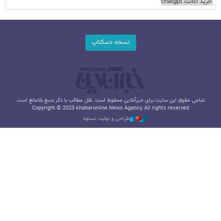
خرید اکانت chatgpt
نسخه دسکتاپ
تمامی حقوق این سایت برای خبرآنلاین محفوظ است. نقل مطالب با ذکر منبع بلامانع است.
Copyright © 2025 khabaronline News Agancy, All rights reserved
طراحی و تولید: نستوه