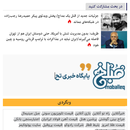
در بحث مشارکت کنید
جزئیات جدید از قتل یک مداح/ پخش ویدئوی پیکر حمیدرضا رجب‌زاده
در شبکه‌های معاند
ظریف: بدون مدیریت تنش با آمریکا، حتی دوستان ایران هم از تهران
فاصله می‌گیرند/ایران نباید در مذاکرات با ترامپ قربانی روسیه و چین
شود
وبگردی
خبرآنلاین
راه نو آنلاین
بازی آنلاین
قیمت تلویزیون سونی
مبل مینیمال
جراح بینی گوشتی
پرشین هتل
قیمت آهن فولاد ایرانیان
اعتبارسنجی بانکی
قیمت طلا امروز
بلیط قطار
شرکت رادوکو
قیمت پروفیل
سایت یوتوتایمز