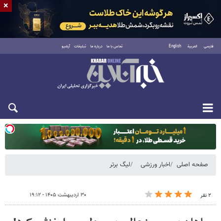
×
فارسی
العربية
English
تماس با ما
درباره ما
تبلیغات
آرشیو
یکشنبه ۱۸ مرداد ۱۴۰۵
صفحه اصلی
اخبار ورزشی
لیگ برتر
۳۰ اردیبهشت ۱۴۰۵ - ۱۹:۱۲
۲ نفر