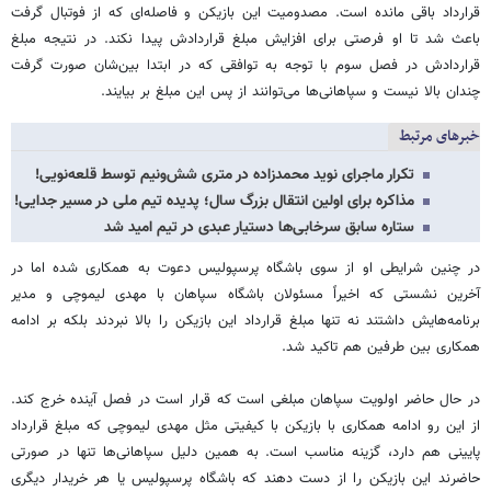
قرارداد باقی مانده است. مصدومیت این بازیکن و فاصله‌ای که از فوتبال گرفت
باعث شد تا او فرصتی برای افزایش مبلغ قراردادش پیدا نکند. در نتیجه مبلغ
قراردادش در فصل سوم با توجه به توافقی که در ابتدا بین‌شان صورت گرفت
چندان بالا نیست و سپاهانی‌ها می‌توانند از پس این مبلغ بر بیایند.
خبرهای مرتبط
تکرار ماجرای نوید محمدزاده در متری شش‌ونیم توسط قلعه‌نویی!
مذاکره برای اولین انتقال بزرگ سال؛ پدیده تیم ملی در مسیر جدایی!
ستاره سابق سرخابی‌ها دستیار عبدی در تیم امید شد
در چنین شرایطی او از سوی باشگاه پرسپولیس دعوت به همکاری شده اما در
آخرین نشستی که اخیراً مسئولان باشگاه سپاهان با مهدی لیموچی و مدیر
برنامه‌هایش داشتند نه تنها مبلغ قرارداد این بازیکن را بالا نبردند بلکه بر ادامه
همکاری بین طرفین هم تاکید شد.
در حال حاضر اولویت سپاهان مبلغی است که قرار است در فصل آینده خرج کند.
از این رو ادامه همکاری با بازیکن با کیفیتی مثل مهدی لیموچی که مبلغ قرارداد
پایینی هم دارد، گزینه مناسب است. به همین دلیل سپاهانی‌ها تنها در صورتی
حاضرند این بازیکن را از دست دهند که باشگاه پرسپولیس یا هر خریدار دیگری