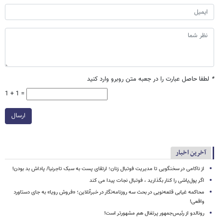
*
لطفا حاصل عبارت را در جعبه متن روبرو وارد کنید
1 + 1 =
ارسال
آخرین اخبار
از ناکامی در سخنگویی تا مدیریت فوتبال زنان؛ ارتقای پست به سبک تاجرنیا/ پاداش بد بودن!
اگر پول‌پاشی را کنار بگذارید ، فوتبال نجات پیدا می کند
محاکمه غیابی قلعه‌نویی در بحث سه روزنامه‌نگار در خبرآنلاین؛ «فروش رویا» به جای دستاورد
واقعی!
رونالدو از رئیس‌جمهور پرتغال هم مشهورتر است!