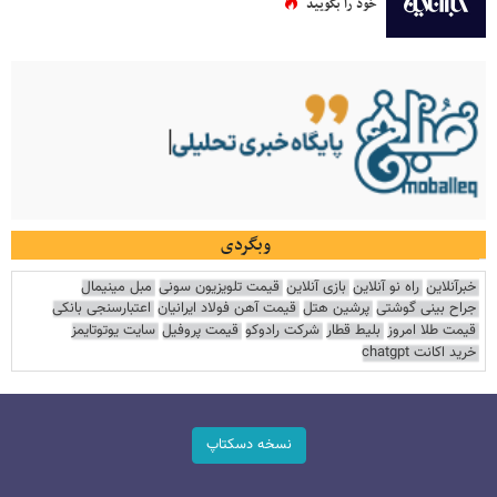
خود را بگویید
وبگردی
خبرآنلاین
راه نو آنلاین
بازی آنلاین
قیمت تلویزیون سونی
مبل مینیمال
جراح بینی گوشتی
پرشین هتل
قیمت آهن فولاد ایرانیان
اعتبارسنجی بانکی
قیمت طلا امروز
بلیط قطار
شرکت رادوکو
قیمت پروفیل
سایت یوتوتایمز
خرید اکانت chatgpt
نسخه دسکتاپ