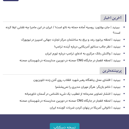
آخرین اخبار
‏ ببینید | جان بولتون: روسیه آماده حمله به ناتو است! / ایران در این ماجرا چه نقشی ایفا کرده
است؟
ببینید | لحظه برخورد رعد و برق به ساختمان مرکز تجارت جهانی اسپیرز در نیویورک
ببینید | نظر جالب سناتور آمریکایی درباره آینده ترامپ!
ببینید | واکنش بانک مرکزی به ادعای ترامپ درباره تورم ایران
ببینید | لحظه انفجار در جایگاه CNG صحنه در دوربین مداربسته در شهرستان صحنه
پربیننده‌ترین
ببینید | افشای محل پناهگاه‌ رهبر شهید انقلاب روی آنتن زنده تلویزیون
ببینید | خانم بازیگر: هرگز مهران مدیری را نمی‌بخشم!
ببینید | انتشار تصاویر محرمانه از تعقیب یک شیء ناشناس در آسمان خاورمیانه
ببینید | لحظه انفجار در جایگاه CNG صحنه در دوربین مداربسته در شهرستان صحنه
‏ببینید | ناتوانی آمریکا در پنهان کردن ضربات کوبنده ایران
نسخه دسکتاپ