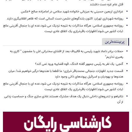
قتل عام غزه دست داشتند
عزاداری اربعین حسینی به میزبانی خانواده شهید سلامی در امامزاده صالح +عکس
روزنامه شهرداری تهران: اکنون بلندگوهای دشمن دست کسانی است که ظاهر انقلابیگری دارند
روزنامه جمهوری اسلامی: هرگاه مذاکرات به نتیجه نزدیک می شود،عده ای با جنجال آفرینی مانع
ثبات کشور می شوند/اظهارات باقرخرازی یک اتفاق عادی نیست
پربیننده‌ترین
حملات برادر داماد شهید رئیسی به قالیباف بعد از افشای سخنرانی اش با مضمون " کاری به
رهبری نداریم"
گنجی: یک نفر به رئیس جمهور گفته الدنگ، قوه قضاییه ورود نمی کند؟
قسمت جدید اظهارات جنجالی محمدباقر خرازی؛ ما قطعا با هندوها درگیر خواهیم شد/ میان
هندوها و یهودیان و اسرائیل پیوندهای ذاتی وجود دارد
روزنامه جمهوری اسلامی: هرگاه مذاکرات به نتیجه نزدیک می شود،عده ای با جنجال آفرینی مانع
ثبات کشور می شوند/اظهارات باقرخرازی یک اتفاق عادی نیست
نتانیاهو و تندروهای داخلی دنبال یک هدف مشترک هستند:عادی سازی جنگ و حساسیت زدایی
از آن