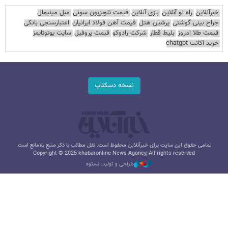
خبرآنلاین
راه نو آنلاین
بازی آنلاین
قیمت تلویزیون سونی
مبل مینیمال
جراح بینی گوشتی
پرشین هتل
قیمت آهن فولاد ایرانیان
اعتبارسنجی بانکی
قیمت طلا امروز
بلیط قطار
شرکت رادوکو
قیمت پروفیل
سایت یوتوتایمز
خرید اکانت chatgpt
نسخه دسکتاپ
تمامی حقوق این سایت برای خبرآنلاین محفوظ است. نقل مطالب با ذکر منبع بلامانع است.
Copyright © 2025 khabaronline News Agancy, All rights reserved
طراحی و تولید: نستوه