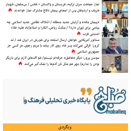
نماز جماعت سران ترکیه، عربستان و پاکستان + عکس / بن‌سلمان، شهباز
شریف و اردوغان پس از امضای پیمان دفاع مشترک نماز خواندند
«پیمان مکه» و آرایش جدید منطقه / ائتلاف نظامی جدید اسلامی چه
پیامی برای تهران دارد؟ / مثلث ریاض، آنکارا و اسلام‌آباد علیه خلاء
امنیتی غرب
سناتور آمریکایی خواهان ارسال اسلحه برای شورش در ایران شد / تد
کروز: فرقی نمی‌کند پسر شاه روی کار بیاید یا مریم رجوی، هر کسی جز
جمهوری اسلامی
سوسن پرور: دیگر «عاشق» حرفه‌ام نیستم/ شو آف‌های لازم برای بازیگر
بودن را ندارم/ مِهر هم مثل نان آدم‌ها را نمک‌گیر می‌کند
وبگردی