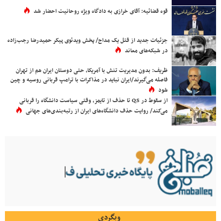
قوه قضائیه: آقای خرازی به دادگاه ویژه روحانیت احضار شد
جزئیات جدید از قتل یک مداح/ پخش ویدئوی پیکر حمیدرضا رجب‌زاده
در شبکه‌های معاند
ظریف: بدون مدیریت تنش با آمریکا، حتی دوستان ایران هم از تهران
فاصله می‌گیرند/ایران نباید در مذاکرات با ترامپ قربانی روسیه و چین
شود
از سقوط در QS تا حذف از تایمز، وقتی سیاست دانشگاه را قربانی
می‌کند/ روایت حذف دانشگاه‌های ایران از رتبه‌بندی‌های جهانی
وبگردی