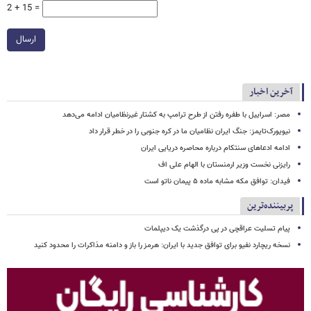
2 + 15 =
ارسال
آخرین اخبار
مصر: اسراییل با طفره رفتن از طرح ترامپ به کشتار غیرنظامیان ادامه می‌دهد
نیویورک‌تایمز: جنگ ایران نظامیان ما در کره جنوبی را در خطر قرار داد
ادامه ادعاهای سنتکام درباره محاصره دریایی ایران
رایزنی نخست وزیر ارمنستان با الهام علی اف
فیدان: توافق مکه مشابه ماده ۵ پیمان ناتو است
پربیننده‌ترین
پیام تسلیت عراقچی در پی درگذشت یک دیپلمات
نسخه ریچارد نفیو برای توافق جدید با ایران: هرمز را باز و دامنه مذاکرات را محدود کنید