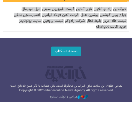
خبرآنلاین
راه نو آنلاین
بازی آنلاین
قیمت تلویزیون سونی
مبل مینیمال
جراح بینی گوشتی
پرشین هتل
قیمت آهن فولاد ایرانیان
اعتبارسنجی بانکی
قیمت طلا امروز
بلیط قطار
شرکت رادوکو
قیمت پروفیل
سایت یوتوتایمز
خرید اکانت chatgpt
نسخه دسکتاپ
تمامی حقوق این سایت برای خبرآنلاین محفوظ است. نقل مطالب با ذکر منبع بلامانع است.
Copyright © 2025 khabaronline News Agancy, All rights reserved
طراحی و تولید: نستوه