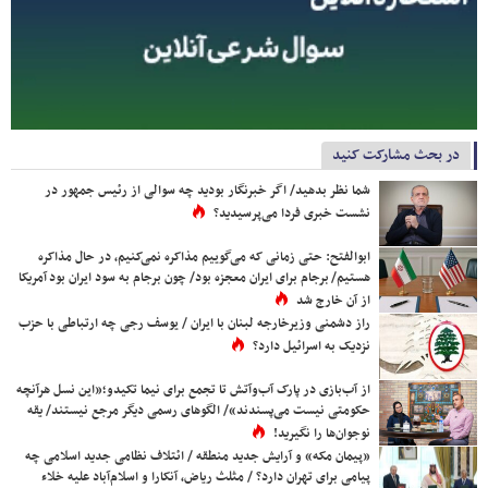
در بحث مشارکت کنید
شما نظر بدهید/ اگر خبرنگار بودید چه سوالی از رئیس جمهور در
نشست خبری فردا می‌پرسیدید؟
ابوالفتح: حتی زمانی که می‌گوییم مذاکره نمی‌کنیم، در حال مذاکره
هستیم/ برجام برای ایران معجزه بود/ چون برجام به سود ایران بود آمریکا
از آن خارج شد
راز دشمنی وزیرخارجه لبنان با ایران / یوسف رجی چه ارتباطی با حزب
نزدیک به اسرائیل دارد؟
از آب‌بازی در پارک آب‌وآتش تا تجمع برای نیما تکیدو؛«این نسل هرآنچه
حکومتی نیست می‌پسندند»/ الگوهای رسمی دیگر مرجع نیستند/ یقه
نوجوان‌ها را نگیرید!
«پیمان مکه» و آرایش جدید منطقه / ائتلاف نظامی جدید اسلامی چه
پیامی برای تهران دارد؟ / مثلث ریاض، آنکارا و اسلام‌آباد علیه خلاء