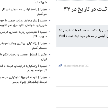
شهرک غرب
ببینید | رکوردشکنی بامزه یک طوطی‌ باهوش؛ ثبت در تاریخ در ۳۳
ببینید | پاسخ ترامپ به سوال خبرنگار: م
می‌کنیم!
ببینید | ساز مخالف وزارت صمت با خود
هیبریدی: خواهان ندارد برق هم نداریم!
وقتی صحبت از تشخیص رنگ‌ها می‌شود، هیچ‌کس نمی‌تواند ژیائوگی، طوطی چینی را شکست دهد که با تشخیص 10
ببینید | هنرنمایی روزبه حصاری در سر
رنگ در 33.50 ثانیه، سریع‌ترین زمان ثبت شده توسط یک طوطی، رکورد جهانی گینس را به نام خود ثبت کرد. / Viral
بدون بدلکار
ببینید | پزشکیان: بهترین روش آموزشی د
مستقر کنیم
عکس | استایل عجیب و بحث‌برانگیز باز
ایران
ببینید | پزشکیان: در ابتدای دولت با ق
گاز مواجه بودیم
ببینید | انهدام تجهیزات اوکراین در محو
توسط اپراتورهای پهپاد روسی