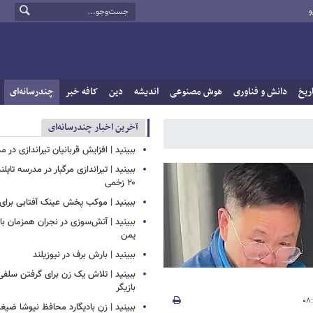
و
ریخ
دانش و فناوری
هوش مصنوعی
اندیشه
دین
کافه خبر
چندرسانه‌ای
آخرین اخبار چندرسانه‌ای
ببینید | افزایش قربانیان تیراندازی در م
ببینید | تیراندازی مرگبار در مدرسه‌ تایل
۲۰ زخمی
ببینید | موکب پخش عینک آفتابی برای ز
ببینید | آتش‌سوزی در نجران همزمان ب
یمن
ببینید | بارش برف در نیوزیلند
ببینید | تلاش یک زن برای گرفتن سلف
بازیگر
ببینید | زنِ بادیگارد محافظ نیوشا ض