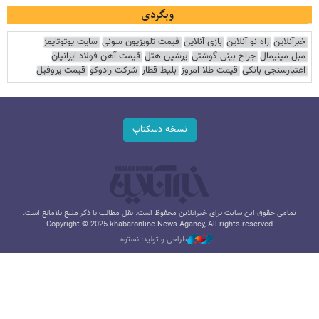
وبگردی
خبرآنلاین
راه نو آنلاین
بازی آنلاین
قیمت تلویزیون سونی
سایت یوتوتایمز
مبل مینیمال
جراح بینی گوشتی
پرشین هتل
قیمت آهن فولاد ایرانیان
اعتبارسنجی بانکی
قیمت طلا امروز
بلیط قطار
شرکت رادوکو
قیمت پروفیل
نسخه دسکتاپ
تمامی حقوق این سایت برای خبرآنلاین محفوظ است. نقل مطالب با ذکر منبع بلامانع است.
Copyright © 2025 khabaronline News Agancy, All rights reserved
طراحی و تولید: نستوه