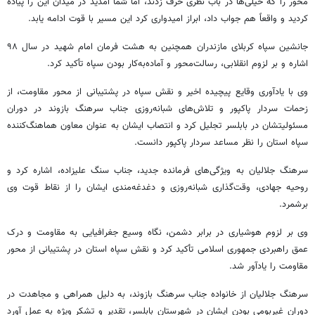
محور را که خیلی‌ها در باب نظری حرف زدند، اما شما آمدید در میدان این را پیاده
کردید و واقعاً هم جواب داد، ابراز امیدواری کرد این مسیر با قوت ادامه یابد.
جانشین سپاه کربلای مازندران همچنین به هشت فرمان امام شهید در سال ۹۸
اشاره و بر لزوم انقلابی، رسالت‌محور و آماده‌به‌کار بودن سپاه تأکید کرد.
وی با یادآوری وقایع پیچیده اخیر و نقش سپاه در پشتیبانی از محور مقاومت، از
زحمات سردار پاکپور و تلاش‌های شبانه‌روزی جناب سرهنگ بازوند در دوران
مسئولیتشان در بابلسر تجلیل کرد و انتصاب ایشان به عنوان معاون هماهنگ‌کننده
سپاه استان را نظر مساعد سردار پاکپور دانست.
سرهنگ جلالیان به ویژگی‌های فرمانده جدید، جناب سنگ علیزاده، اشاره کرد و
روحیه جهادی، وقت‌گذاری شبانه‌روزی و دغدغه‌مندی ایشان را از نقاط قوت وی
برشمرد.
وی بر لزوم هوشیاری در برابر دشمن، نگاه وسیع جغرافیایی به مقاومت و درک
عمق راهبردی جمهوری اسلامی تأکید کرد و نقش سپاه استان در پشتیبانی از محور
مقاومت را یادآور شد.
سرهنگ جلالیان از خانواده جناب سرهنگ بازوند، به دلیل همراهی و مجاهدت در
دوران غیربومی بودن ایشان در شهرستان بابلسر، تقدیر و تشکر ویژه به عمل آورد