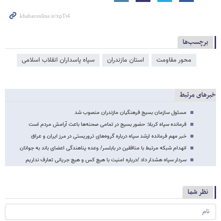
برچسب‌ها
محور مقاومت
استان مازندران
سپاه پاسداران انقلاب اسلامی
خبرهای مرتبط
مسئول سازمان بسیج فرهنگیان مازندران منصوب شد
فرمانده سپاه کربلا: حضور بسیج در تمامی صحنه‌ها باعث آرامش مردم است
خبر مهم فرمانده ارشد سپاه درباره گروه‌های تروریستی در مرز ایران و عراق
انهدام شبکه مرتبط با ‌منافقین در بابلسر/ وعده پناهندگی اعضای باند به جوانان
سردار سپاه هشدار داد /درباره امنیت با هیچ کس و هیچ جریانی تعارف نداریم
نظر شما