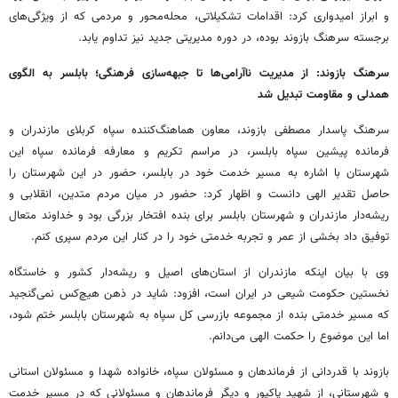
و ابراز امیدواری کرد: اقدامات تشکیلاتی، محله‌محور و مردمی که از ویژگی‌های
برجسته سرهنگ بازوند بوده، در دوره مدیریتی جدید نیز تداوم یابد.
سرهنگ بازوند: از مدیریت ناآرامی‌ها تا جبهه‌سازی فرهنگی؛ بابلسر به الگوی
همدلی و مقاومت تبدیل شد
سرهنگ پاسدار مصطفی بازوند، معاون هماهنگ‌کننده سپاه کربلای مازندران و
فرمانده پیشین سپاه بابلسر، در مراسم تکریم و معارفه فرمانده سپاه این
شهرستان با اشاره به مسیر خدمت خود در بابلسر، حضور در این شهرستان را
حاصل تقدیر الهی دانست و اظهار کرد: حضور در میان مردم متدین، انقلابی و
ریشه‌دار مازندران و شهرستان بابلسر برای بنده افتخار بزرگی بود و خداوند متعال
توفیق داد بخشی از عمر و تجربه خدمتی خود را در کنار این مردم سپری کنم.
وی با بیان اینکه مازندران از استان‌های اصیل و ریشه‌دار کشور و خاستگاه
نخستین حکومت شیعی در ایران است، افزود: شاید در ذهن هیچ‌کس نمی‌گنجید
که مسیر خدمتی بنده از مجموعه بازرسی کل سپاه به شهرستان بابلسر ختم شود،
اما این موضوع را حکمت الهی می‌دانم.
بازوند با قدردانی از فرماندهان و مسئولان سپاه، خانواده شهدا و مسئولان استانی
و شهرستانی، از شهید پاکپور و دیگر فرماندهان و مسئولانی که در مسیر خدمت