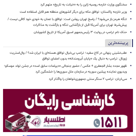
سخنگوی وزارت خارجه روسیه ژاپن را به «خیانت به تاریخ» متهم کرد
وزیر خارجه پاکستان: توافق مکه برای دیگر کشورهای منطقه هم قابل استفاده است
تنگه هرمز باز می‌شود؟ / پاسخ تهران روشن است: توافق با عمان به خودی خود کافی نیست /
پیش‌شرط تهران برای آمریکا قبل از بازگشایی تنگه و بازگشت به مذاکرات
حذف نام ترامپ در روایت ۳ رئیس‌جمهور اسبق آمریکا از تاریخ کشورشان
پربیننده‌ترین
عقب‌نشینی پنهانی در کاخ سفید؛ ترامپ بی‌خیال توافق هسته‌ای با ایران شد؟ / وال‌استریت
ژورنال: ترامپ به دنبال یک «پایان آبرومندانه» بدون امضای توافق
ظهور مجدد بشار الجعفری + عکس / حضور جنجالی «دیپلمات سابق اسد» در جشن تولد موسکو؛
ویدیوی نماینده پیشین سوریه در سازمان ملل سوری‌ها را خشمگین کرد
سی‌ان‌ان: ترامپ ۲ سنگر سنتی جمهوری‌خواهان را واگذار کرد