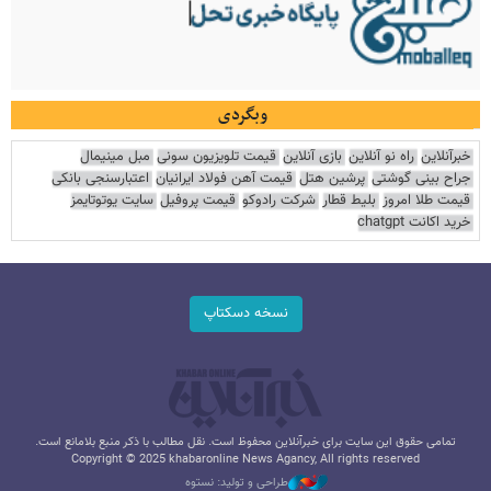
وبگردی
خبرآنلاین
راه نو آنلاین
بازی آنلاین
قیمت تلویزیون سونی
مبل مینیمال
جراح بینی گوشتی
پرشین هتل
قیمت آهن فولاد ایرانیان
اعتبارسنجی بانکی
قیمت طلا امروز
بلیط قطار
شرکت رادوکو
قیمت پروفیل
سایت یوتوتایمز
خرید اکانت chatgpt
نسخه دسکتاپ
تمامی حقوق این سایت برای خبرآنلاین محفوظ است. نقل مطالب با ذکر منبع بلامانع است.
Copyright © 2025 khabaronline News Agancy, All rights reserved
طراحی و تولید: نستوه