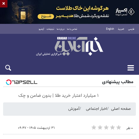
×
فارسی
العربية
English
تماس با ما
درباره ما
تبلیغات
آرشیو
شنبه ۱۷ مرداد ۱۴۰۵
مطالب پیشنهادی
۱ میلیارد اعتبار خرید طلا | بدون ضامن و چک
صفحه اصلی
اخبار اجتماعی
آموزش
۳۱ اردیبهشت ۱۴۰۵ - ۰۹:۴۷
۰ نفر