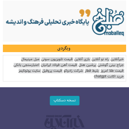
وبگردی
خبرآنلاین
راه نو آنلاین
بازی آنلاین
قیمت تلویزیون سونی
مبل مینیمال
جراح بینی گوشتی
پرشین هتل
قیمت آهن فولاد ایرانیان
اعتبارسنجی بانکی
قیمت طلا امروز
بلیط قطار
شرکت رادوکو
قیمت پروفیل
سایت یوتوتایمز
خرید اکانت chatgpt
نسخه دسکتاپ