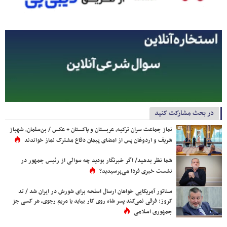
در بحث مشارکت کنید
نماز جماعت سران ترکیه، عربستان و پاکستان + عکس / بن‌سلمان، شهباز
شریف و اردوغان پس از امضای پیمان دفاع مشترک نماز خواندند
شما نظر بدهید/ اگر خبرنگار بودید چه سوالی از رئیس جمهور در
نشست خبری فردا می‌پرسیدید؟
سناتور آمریکایی خواهان ارسال اسلحه برای شورش در ایران شد / تد
کروز: فرقی نمی‌کند پسر شاه روی کار بیاید یا مریم رجوی، هر کسی جز
جمهوری اسلامی