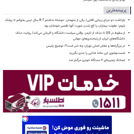
پربیننده‌ترین
بازداشت دو جراح زیبایی قلابی/ یکی از متهمان: حوصله نداشتم 7-8 سال درس بخوانم تا پزشک
شوم؛ عفونت بیماران یا کج شدن صورت آنها تقصیر خودشان بود
از سقوط در QS تا حذف از تایمز، وقتی سیاست دانشگاه را قربانی می‌کند/ روایت حذف
دانشگاه‌های ایران از رتبه‌بندی‌های جهانی
در بزرگراه‌ها و معابر اصلی تهران چه خبر است؟/ توضیح پلیس
شست‌وشوی این ماده غذایی را جدی بگیرید
تصادف زنجیره‌ای ۴ دستگاه خودرو مرگبار شد