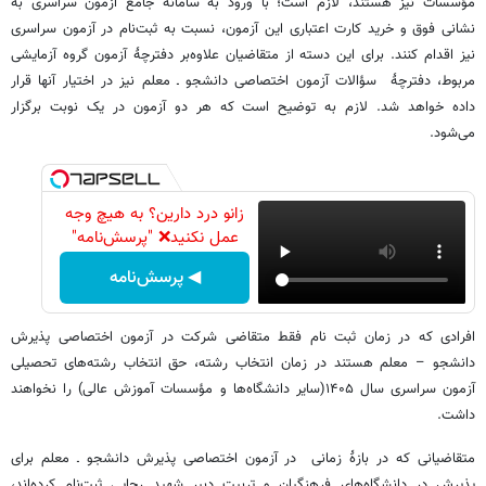
مؤسسات نیز هستند، لازم است؛ با ورود به سامانۀ جامع آزمون سراسری به
نشانی فوق و خرید کارت اعتباری این آزمون، نسبت به ثبت‌نام در آزمون سراسری
نیز اقدام کنند. برای این دسته از متقاضیان علاوه‌بر دفترچۀ آزمون گروه آزمایشی
مربوط، دفترچۀ سؤالات آزمون اختصاصی دانشجو ـ معلم نیز در اختیار آنها قرار
داده خواهد شد. لازم به توضیح است که هر دو آزمون در یک نوبت برگزار
می‌شود.
زانو درد دارین؟ به هیچ وجه
عمل نکنید❌ "پرسش‌نامه"
◀ پرسش‌نامه
افرادی که در زمان ثبت نام فقط متقاضی شرکت در آزمون اختصاصی پذیرش
دانشجو – معلم هستند در زمان انتخاب رشته، حق انتخاب‌ رشته‌های تحصیلی
آزمون سراسری سال ۱۴۰۵(سایر دانشگاه‌ها و مؤسسات آموزش عالی) را نخواهند
داشت.
متقاضیانی که در بازۀ زمانی در آزمون اختصاصی پذیرش دانشجو ـ معلم برای
پذیرش در دانشگاه‌های فرهنگیان و تربیت دبیر شهید رجایی ثبت‌نام کرده‌اند،