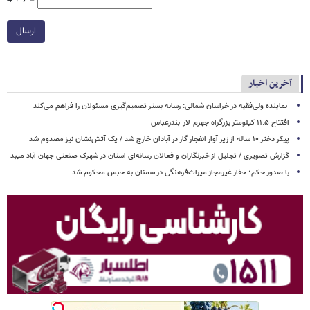
4 + 7 =
ارسال
آخرین اخبار
نماینده ولی‌فقیه در خراسان شمالی: رسانه بستر تصمیم‌گیری مسئولان را فراهم می‌کند
افتتاح ۱۱.۵ کیلومتر بزرگراه جهرم-لار-بندرعباس
پیکر دختر ۱۰ ساله از زیر آوار انفجار گاز در آبادان خارج شد / یک آتش‌نشان نیز مصدوم شد
گزارش تصویری / تجلیل از خبرنگاران و فعالان رسانه‌ای استان در شهرک صنعتی جهان آباد میبد
با صدور حکم؛ حفار غیرمجاز میراث‌فرهنگی در سمنان به حبس محکوم شد