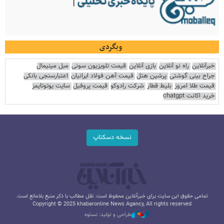
وبگردی
خبرآنلاین
راه نو آنلاین
بازی آنلاین
قیمت تلویزیون سونی
مبل مینیمال
جراح بینی گوشتی
پرشین هتل
قیمت آهن فولاد ایرانیان
اعتبارسنجی بانکی
قیمت طلا امروز
بلیط قطار
شرکت رادوکو
قیمت پروفیل
سایت یوتوتایمز
خرید اکانت chatgpt
نسخه دسکتاپ
تمامی حقوق این سایت برای خبرآنلاین محفوظ است. نقل مطالب با ذکر منبع بلامانع است.
Copyright © 2025 khabaronline News Agancy, All rights reserved
طراحی و تولید: نستوه