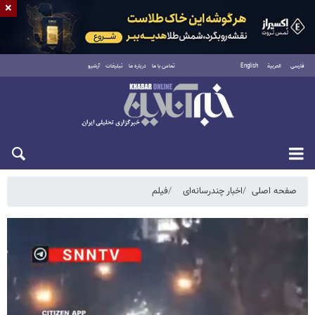
×
فارسی
العربية
English
تماس با ما
درباره ما
تبلیغات
آرشیو
یکشنبه ۱۸ مرداد ۱۴۰۵
صفحه اصلی
اخبار چندرسانه‌ای
فیلم