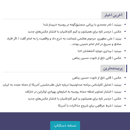
آخرین اخبار
ببینید | نادر محمدی با پرتابی منجنیق‌گونه در روسیه خبرساز شد!
عکس | دردسر تازه برای همیلتون و کیم کارداشیان با انتشار عکس‌های جدید
بینید | علی مطهری: مرحوم هاشمی شجاعت به خرج داد و واقعیت را به امام گفت / اگر افراد
صادق و صریح در کنار امام خمینی بودند...
ببینید | بیداری دوباره آتشفشان اتنا
عکس | قابی تلخ از تابوت حسین پناهی
پربیننده‌ترین
عکس | قابی تلخ از تابوت حسین پناهی
ببینید | تحلیل کارشناس برنامه صداوسیما درباره دلیل عقب‌نشینی آمریکا از حمله مجدد به ایران
ببینید | انتشار تصاویر لحظه حمله روسیه به انبارهای پهپادی اوکراین در خارکف
عکس | دردسر تازه برای همیلتون و کیم کارداشیان با انتشار عکس‌های جدید
ببینید | شرط عراقچی برای شروع مذاکرات با آمریکا
نسخه دسکتاپ