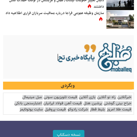
دنبال تغییر حکومت نیست/ عمان و عربستان در توقف حملات نقش
داشتند
سازمان وظیفه عمومی فراجا درباره معافیت سربازان فراری اطلاعیه داد
وبگردی
خبرآنلاین
راه نو آنلاین
بازی آنلاین
قیمت تلویزیون سونی
مبل مینیمال
جراح بینی گوشتی
پرشین هتل
قیمت آهن فولاد ایرانیان
اعتبارسنجی بانکی
قیمت طلا امروز
بلیط قطار
شرکت رادوکو
قیمت پروفیل
سایت یوتوتایمز
نسخه دسکتاپ