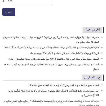
4 + 6 =
ارسال
آخرین اخبار
مصرف لبنیات یک‌چهارم شد، باز هم شیر گران می‌شود/ ظفری: صادرات لبنیات، صادرات سفره‌ای
است که مال مردم بود
آغاز قطع یارانه نقدی و کالابرگ از مرداد ۱۴۰۵/ چه کسانی از لیست یارانه و کالابرگ حذف شدند؟
این کشور بهشت کارگران شد؛ حداقل دستمزد کارگر ۲۷۷۱ یورو در ماه
قیمت جدید طلا و سکه امروز ۱۵ مردادماه ۱۴۰۵/ مرز مقاومتی طلا و سکه شکست + جدول
قیمت جدید دلار، یورو و سایر ارزها امروز ۱۵ مردادماه ۱۴۰۵/ دلار وارد کانال جدید قیمتی شد +
جدول
پربیننده‌ترین
قیمت مرغ از نیمه مرداد تغییر می‌کند/ رقم جدید قیمت مرغ اعلام شد
خبر مهم برای دریافت‌کنندگان کالابرگ الکترونیکی/ حساب این گروه شارژ شد/ فرآیند واریز
کالابرگ تغییر کرد
جزییات جدید از پرداخت معوقات فروردین و اردیبهشت بازنشستگان/ رایزنی برای تامین مالی در
چه مرحله‌ای است؟