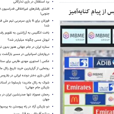
برد استقلال در بازی تدارکاتی
افشای رفتارهای غیراخلاقی فدراسیون فو
 از پیام کنایه‌آمیز
جنوبی!
فورلان برای 6 بازی سرمربی تیم مل
شد!
باخت انگلیس به آرژانتین به تقویم رفت
لیونل مسی چگونه میلیاردر شد؟
ستاره ایران در جام جهانی هنوز بدون ت
دروازه‌بان اسپانیایی در مسیر بازگشت ب
عکس | استوری مهدی طارمی برای ستاره 
رونمایی از گران‌ترین خرید تاریخ رئال ما
آتش بازی دختر دونده ایرانی در بلاروس
شوک به رئال مادرید؛ بارسلونا در آستا
بازیکن جام جهانی!
رحمان عموزاد تنها صدرنشین ایران در برت
جهان
دو بازیکن آزاد در راه پیوستن به پرسپ
ستاره آفریقایی به قتل رسید