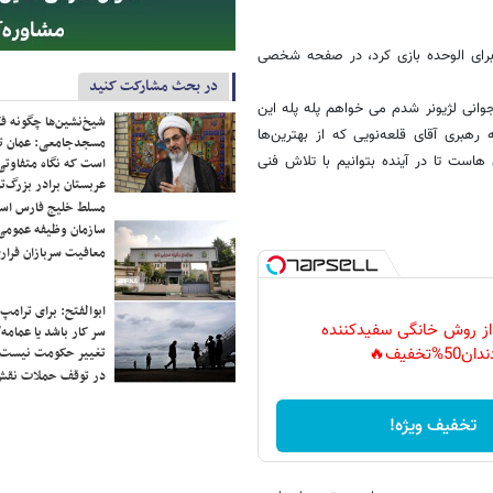
رای الوحده بازی کرد، در صفحه شخصی
در بحث مشارکت کنید
انی لژیونر شدم می خواهم پله پله این
شیخ‌نشین‌ها چگونه فک
هبری آقای قلعه‌نویی که از بهترین‌ها
مسجدجامعی: عمان تن
است تا در آینده بتوانیم با تلاش فنی
است که نگاه متفاوتی 
عربستان برادر بزرگ‌
مسلط خلیج فارس ا
سازمان وظیفه عمومی 
معافیت سربازان فراری
ابوالفتح: برای ترامپ
 از روش خانگی سفیدکننده
سر کار باشد یا عمامه/
دان50%تخفیف🔥
تغییر حکومت نیست/ 
در توقف حملات نقش
تخفیف ویژه!