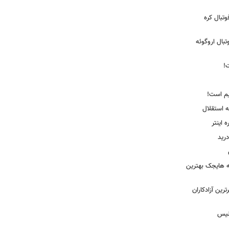
تبال کره
ی فوتبال اروگوئه
!
یم است!
ه استقلال
اینتر
درید
نه هایجک بهترین
رین آزادکاران
ولیس