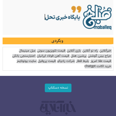
وبگردی
خبرآنلاین
راه نو آنلاین
بازی آنلاین
قیمت تلویزیون سونی
مبل مینیمال
جراح بینی گوشتی
پرشین هتل
قیمت آهن فولاد ایرانیان
اعتبارسنجی بانکی
قیمت طلا امروز
بلیط قطار
شرکت رادوکو
قیمت پروفیل
سایت یوتوتایمز
خرید اکانت chatgpt
نسخه دسکتاپ