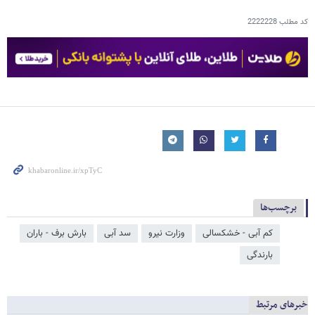
کد مطلب
2222228
برچسب‌ها
کم آبی - خشکسالی
وزارت نیرو
سد آبی
بارش برف - باران
بارندگی
خبرهای مرتبط