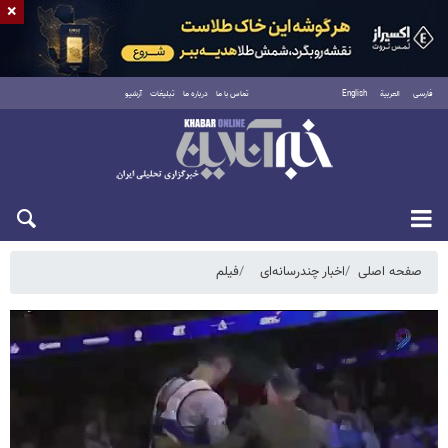
×
فارسی
العربية
English
تماس با ما
درباره ما
تبلیغات
آرشیو
پنجشنبه ۱۵ مرداد ۱۴۰۵
صفحه اصلی
اخبار چندرسانه‌ای
فیلم