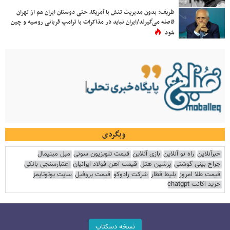
ظریف: بدون مدیریت تنش با آمریکا، حتی دوستان ایران هم از تهران
فاصله می‌گیرند/ایران نباید در مذاکرات با ترامپ قربانی روسیه و چین
شود
وبگردی
خبرآنلاین
راه نو آنلاین
بازی آنلاین
قیمت تلویزیون سونی
مبل مینیمال
جراح بینی گوشتی
پرشین هتل
قیمت آهن فولاد ایرانیان
اعتبارسنجی بانکی
قیمت طلا امروز
بلیط قطار
شرکت رادوکو
قیمت پروفیل
سایت یوتوتایمز
خرید اکانت chatgpt
نسخه دسکتاپ