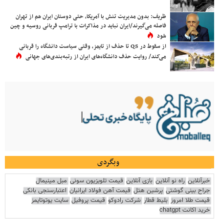
ظریف: بدون مدیریت تنش با آمریکا، حتی دوستان ایران هم از تهران
فاصله می‌گیرند/ایران نباید در مذاکرات با ترامپ قربانی روسیه و چین
شود
از سقوط در QS تا حذف از تایمز، وقتی سیاست دانشگاه را قربانی
می‌کند/ روایت حذف دانشگاه‌های ایران از رتبه‌بندی‌های جهانی
وبگردی
خبرآنلاین
راه نو آنلاین
بازی آنلاین
قیمت تلویزیون سونی
مبل مینیمال
جراح بینی گوشتی
پرشین هتل
قیمت آهن فولاد ایرانیان
اعتبارسنجی بانکی
قیمت طلا امروز
بلیط قطار
شرکت رادوکو
قیمت پروفیل
سایت یوتوتایمز
خرید اکانت chatgpt