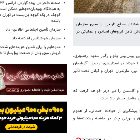
به عبادتگاه یهودیان/«چطور ممکن اس
کوچک در یک کوچه بن‌بست در تهران هد
باشد»
 هشدار سطح نارنجی از سوی سازمان
سازمان تأمین اجتماعی اطلاعیه داد
باش کامل نیروهای امدادی و عملیاتی در
سازمان هواشناسی اطلاعیه داد
«موهایم را برای تامین هزینه‌های شخ
فروش موی زنان از صنعت پول‌ساز تا خ
ی پیش‌بینی وقوع رگبار شدید، رعدوبرق،
تگرگ و وزش بادهای لحظه‌ای در روزهای پنج‌شنبه و جمعه ۳۱ اردیبهشت و ۱ خرداد در استان‌های اردبیل، آذربایجان
رز، مازندران، تهران و گیلان تحت تأثیر
و گلستان را نیز دربر خواهد گرفت که
ن مناطق بسیار بالا است.
پیشگیری از حوادث احتمالی، از عموم
 و برپایی چادر در حاشیه رودخانه‌ها و