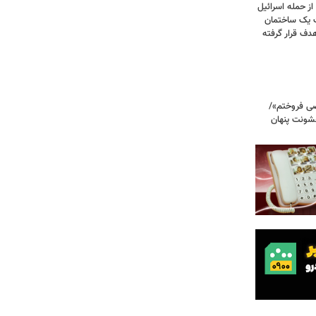
صحنه دلخراش بود؛ گزارش فرانس ۲۴ از حمله اسرائیل
ت یک ساختمان
ف قرار گرفته
صی فروختم»/
شونت پنهان