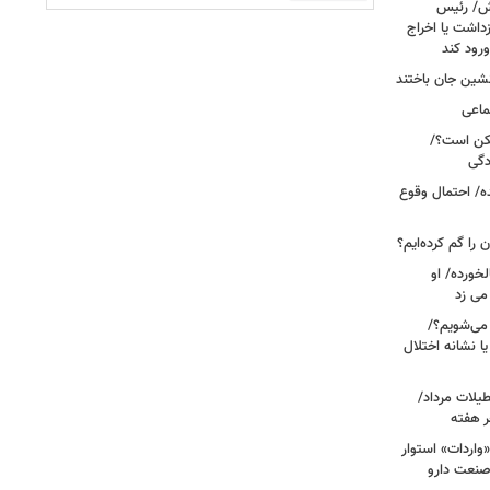
خش/ رئیس
داشت یا اخراج
رود کند
ماعی
کن است؟/
دگی
ه/ احتمال وقوع
ن را گم کرده‌ایم؟
خورده/ او
می زد
 صبح بیدار می‌شویم؟/
ا نشانه اختلال
آبی در تعطیلات مرداد/
ر هفته
«واردات» استوار
صنعت دارو