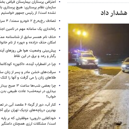
اعتراض پرستاران بیمارستان فیاض ب
سازمان نظام پرستاری: هیچ پرستاری باز
 هشدار داد
نشده است/ از رئیس جمهور خواستیم و
تصادف رخ‌به‌رخ ۲ خودرو سمند/ ۴ سرنشین جان باختند
راه‌اندازی یک سامانه مهم در تامین اجت
حذف نام همسر سابق از شناسنامه مم
امکان حذف «زاده» و «پور» از نام خانوا
پیش‌بینی وضعیت هوا طی روزهای آیند
رگبار و رعد و برق در این نقاط
چرا در اضطرابِ آینده، «اکنونِ» کودکانما
سرقت‌های خشن مادر و پسر از زنان سال
طلاهای زنان را می گرفت و آنها را کتک 
چرا بعضی شب‌ها ساعت ۳
بیداری در نیمه‌شب؛ عادت طبیعی بدن ی
خواب؟
کنار آب، دور از گرما؛ ۶ مقصد 
بهترین دریاچه‌های نزدیک تهران برای آخ
خودکفایی دارویی؛ موفقیتی که بر پایه‌ 
است/ مشکلات ارزی همچنان دامنگیر 