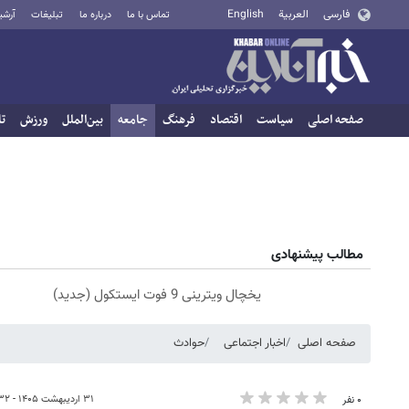
فارسی
العربية
English
تماس با ما
درباره ما
تبلیغات
آرشی
صفحه اصلی
سیاست
اقتصاد
فرهنگ
جامعه
بین‌الملل
ورزش
تا
مطالب پیشنهادی
یخچال ویترینی 9 فوت ایستکول (جدید)
صفحه اصلی
اخبار اجتماعی
حوادث
۳۱ اردیبهشت ۱۴۰۵ - ۱۶:۳۲
۰ نفر