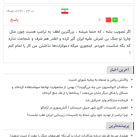
۲۳:۰۱ - ۱۴۰۵/۰۲/۳۱
پاسخ
0
0
اگر تصویب بشه ، که حتما میشه ، بزرگترین لطف به ترامپ هست چون مثل
چارپا تو جنگ بی ثمرش علیه ایران گیر کرده و انقدر هم شرف و شجاعت نداره
که بگه شکست خوردم. اینجوری میگه دموکرات‌ها نذاشتن من کار را تمام کنم
!
آخرین اخبار
واکنش ریاض و صنعاء به بیانیه شورای امنیت
منتقدان کنوانسیون خزر چه می‌گویند؟ / بهمن: از مشغولیت نهادها سوءاستفاده کرده‌اند و
مسائل را شکل دیگر نشان می‌دهند / رسانه‌ها را از نقد منع کرده‌اند
فرمانده سنتکام وارد اسرائیل شد
انفجار در تاسیسات گازی شهر جبیل عربستان / آتش‌سوزی در آرامکو
چرا ترامپ از تهدید خود برای حمله به تاسیسات زیربنایی ایران عقب نشست؟
پربیننده‌ترین
هشدار صریح ظریف درباره مذاکرات ایران و آمریکا؛ اهرم‌های جنگ را مفت از دست ندهید/