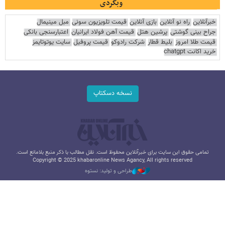
وبگردی
خبرآنلاین
راه نو آنلاین
بازی آنلاین
قیمت تلویزیون سونی
مبل مینیمال
جراح بینی گوشتی
پرشین هتل
قیمت آهن فولاد ایرانیان
اعتبارسنجی بانکی
قیمت طلا امروز
بلیط قطار
شرکت رادوکو
قیمت پروفیل
سایت یوتوتایمز
خرید اکانت chatgpt
نسخه دسکتاپ
تمامی حقوق این سایت برای خبرآنلاین محفوظ است. نقل مطالب با ذکر منبع بلامانع است.
Copyright © 2025 khabaronline News Agancy, All rights reserved
طراحی و تولید: نستوه